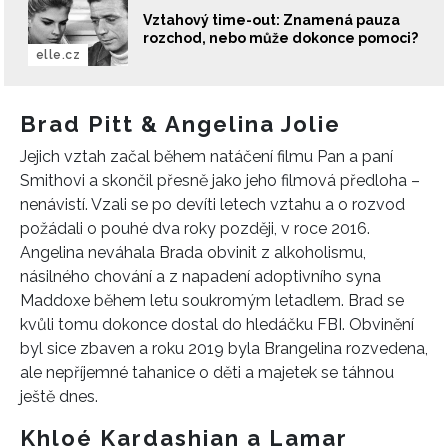
Vztahový time-out: Znamená pauza
rozchod, nebo může dokonce pomoci?
elle.cz
Brad Pitt & Angelina Jolie
Jejich vztah začal během natáčení filmu Pan a paní
Smithovi a skončil přesně jako jeho filmová předloha –
nenávistí. Vzali se po devíti letech vztahu a o rozvod
požádali o pouhé dva roky později, v roce 2016.
Angelina neváhala Brada obvinit z alkoholismu,
násilného chování a z napadení adoptivního syna
Maddoxe během letu soukromým letadlem. Brad se
kvůli tomu dokonce dostal do hledáčku FBI. Obvinění
byl sice zbaven a roku 2019 byla Brangelina rozvedena,
ale nepříjemné tahanice o děti a majetek se táhnou
ještě dnes.
Khloé Kardashian a Lamar