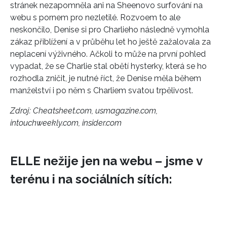
stránek nezapomněla ani na Sheenovo surfování na
webu s pornem pro nezletilé. Rozvoem to ale
neskončilo, Denise si pro Charlieho následně vymohla
zákaz přiblížení a v průběhu let ho ještě zažalovala za
neplacení výživného. Ačkoli to může na první pohled
vypadat, že se Charlie stal obětí hysterky, která se ho
rozhodla zničit, je nutné říct, že Denise měla během
manželství i po něm s Charliem svatou trpělivost.
Zdroj: Cheatsheet.com, usmagazine.com,
intouchweekly.com, insider.com
ELLE nežije jen na webu – jsme v
terénu i na sociálních sítích: