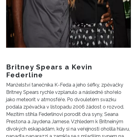
Britney Spears a Kevin
Federline
Manželství tanečníka K-Feda a jeho šéfky, zpěvačky
Britney Spears rychle vzplanulo a následně shořelo
jako meteorit v atmosféře. Po dvouletém svazku
podala zpěvačka v listopadu 2006 žádost o rozvod.
Mezitím stihla Federlinovi porodit dva syny, Seana
Prestona a Jaydena Jamese. Vzhledem k Britneiným
divokých eskapádám, kdy si na veřejnosti oholila hlavu,
napadla paparazzi a zamkla se s mladším synem na