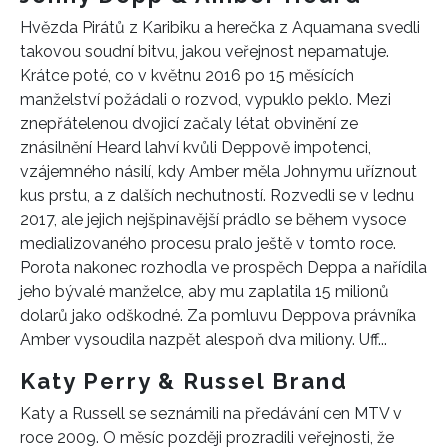
Hvězda Pirátů z Karibiku a herečka z Aquamana svedli
takovou soudní bitvu, jakou veřejnost nepamatuje.
Krátce poté, co v květnu 2016 po 15 měsících
manželství požádali o rozvod, vypuklo peklo. Mezi
znepřátelenou dvojicí začaly létat obvinění ze
znásilnění Heard lahví kvůli Deppově impotenci,
vzájemného násilí, kdy Amber měla Johnymu uříznout
kus prstu, a z dalších nechutností. Rozvedli se v lednu
2017, ale jejich nejšpinavější prádlo se během vysoce
medializovaného procesu pralo ještě v tomto roce.
Porota nakonec rozhodla ve prospěch Deppa a nařídila
jeho bývalé manželce, aby mu zaplatila 15 milionů
dolarů jako odškodné. Za pomluvu Deppova právníka
Amber vysoudila nazpět alespoň dva miliony. Uff...
Katy Perry & Russel Brand
Katy a Russell se seznámili na předávání cen MTV v
roce 2009. O měsíc později prozradili veřejnosti, že