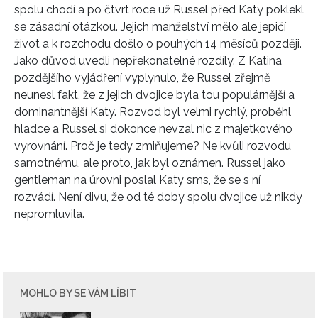
spolu chodí a po čtvrt roce už Russel před Katy poklekl
se zásadní otázkou. Jejich manželství mělo ale jepičí
život a k rozchodu došlo o pouhých 14 měsíců později.
Jako důvod uvedli nepřekonatelné rozdíly. Z Katina
pozdějšího vyjádření vyplynulo, že Russel zřejmě
neunesl fakt, že z jejich dvojice byla tou populárnější a
dominantnější Katy. Rozvod byl velmi rychlý, proběhl
hladce a Russel si dokonce nevzal nic z majetkového
vyrovnání. Proč je tedy zmiňujeme? Ne kvůli rozvodu
samotnému, ale proto, jak byl oznámen. Russel jako
gentleman na úrovni poslal Katy sms, že se s ní
rozvádí. Není divu, že od té doby spolu dvojice už nikdy
nepromluvila.
MOHLO BY SE VÁM LÍBIT