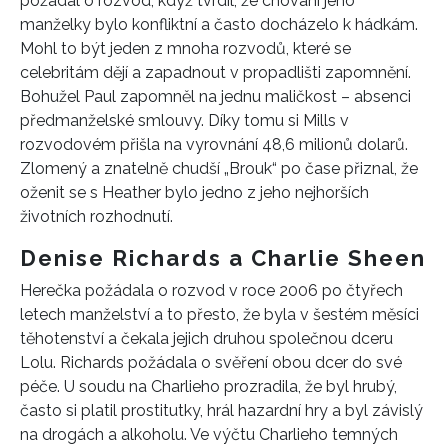
požádal o rozvod, když tvrdil, že chování jeho
manželky bylo konfliktní a často docházelo k hádkám.
Mohl to být jeden z mnoha rozvodů, které se
celebritám dějí a zapadnout v propadlišti zapomnění.
Bohužel Paul zapomněl na jednu maličkost – absenci
předmanželské smlouvy. Díky tomu si Mills v
rozvodovém přišla na vyrovnání 48,6 milionů dolarů.
Zlomený a znatelně chudší „Brouk“ po čase přiznal, že
oženit se s Heather bylo jedno z jeho nejhorších
životních rozhodnutí.
Denise Richards a Charlie Sheen
Herečka požádala o rozvod v roce 2006 po čtyřech
letech manželství a to přesto, že byla
v šestém měsíci
těhotenství a čekala jejich druhou společnou dceru
Lolu.
Richards požádala o svěření obou dcer do své
péče. U soudu na Charlieho prozradila, že byl hrubý,
často si platil prostitutky, hrál hazardní hry a byl závislý
na drogách a alkoholu. Ve výčtu Charlieho temných