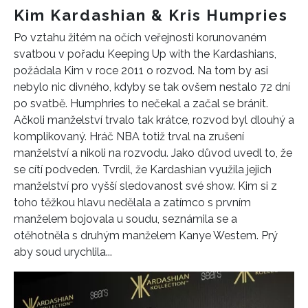
Kim Kardashian & Kris Humpries
Po vztahu žitém na očích veřejnosti korunovaném
svatbou v pořadu Keeping Up with the Kardashians,
požádala Kim v roce 2011 o rozvod. Na tom by asi
nebylo nic divného, kdyby se tak ovšem nestalo 72 dní
po svatbě. Humphries to nečekal a začal se bránit.
Ačkoli manželství trvalo tak krátce, rozvod byl dlouhý a
komplikovaný. Hráč NBA totiž trval na zrušení
manželství a nikoli na rozvodu. Jako důvod uvedl to, že
se cítí podveden. Tvrdil, že Kardashian využila jejich
manželství pro vyšší sledovanost své show. Kim si z
toho těžkou hlavu nedělala a zatímco s prvním
manželem bojovala u soudu, seznámila se a
otěhotněla s druhým manželem Kanye Westem. Prý
aby soud urychlila...