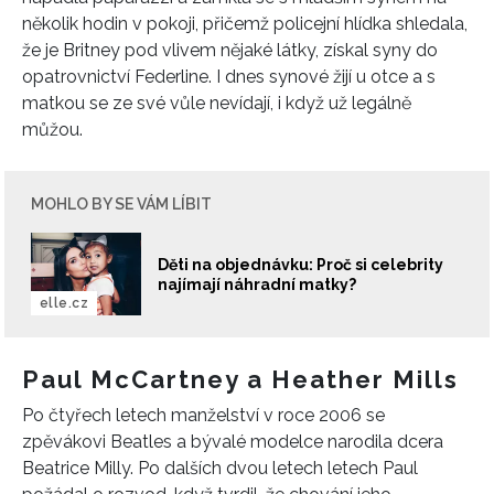
několik hodin v pokoji, přičemž policejní hlídka shledala,
že je Britney pod vlivem nějaké látky, získal syny do
opatrovnictví Federline. I dnes synové žijí u otce a s
matkou se ze své vůle nevídají, i když už legálně
můžou.
MOHLO BY SE VÁM LÍBIT
Děti na objednávku: Proč si celebrity
najímají náhradní matky?
elle.cz
Paul McCartney a Heather Mills
Po čtyřech letech manželství v roce 2006 se
zpěvákovi Beatles a bývalé modelce narodila dcera
Beatrice Milly. Po dalších dvou letech letech Paul