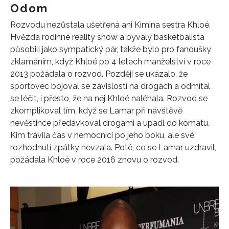
Odom
Rozvodu nezůstala ušetřená ani Kimina sestra Khloé.
Hvězda rodinné reality show a bývalý basketbalista
působili jako sympatický pár, takže bylo pro fanoušky
zklamáním, když Khloé po 4 letech manželství v roce
2013 požádala o rozvod. Později se ukázalo, že
sportovec bojoval se závislostí na drogách a odmítal
se léčit, i přesto, že na něj Khloé naléhala. Rozvod se
zkomplikoval tím, když se Lamar při návštěvě
nevěstince předávkoval drogami a upadl do kómatu.
Kim trávila čas v nemocnici po jeho boku, ale své
rozhodnutí zpátky nevzala. Poté, co se Lamar uzdravil,
požádala Khloé v roce 2016 znovu o rozvod.