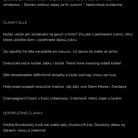
smetanou
|
Domácí iontový nápoj ze tří surovin
|
Nadýchaná bublanina
ČLÁNKY ELLE
Každý večer jen scrollování na gauči a ticho? Zkuste s partnerem rutinu, díky
které uklidíte dům i zažehnete starou jiskru
Za největší hit léta neutratíte ani korunu. Už dávno ho máte ve skříni
Oversized noční košile, šátky i brože. Trend nona maxxing ovládl Kodaň
Děti devadesátek definitivně dospěly a často začínají znovu od nuly
Hollywood propadl neslušné značce. Její šaty nosí Demi Moore i Zendaya
Champagne O'Clock s Evou Urbanovou: O domově, který zraje s časem
DOPORUČENÉ ČLÁNKY
Ondřej Brzobohatý kvůli roli svého táty zhubnul 8 kilo: Drastický detox na
šťávách, masu a zelenině