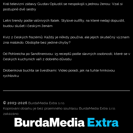
Král televizní zábavy Gustav Oplustil se nespokojil s jednou ženou: Vzal si
postupně dvě sestry
Letní trendy podle vášnivých Italek. Stylové outfity, na které nedají dopustit,
budou slušet i českým ženám
Kvíz z českých frazémů: Každý je někdy používá, ale jejich skutečný význam
zná málokdo. Obstojíte bez jediné chyby?
Od Pohlreicha po Sandtnerovou: 15 receptů podle slavných osobností, které se v
českých kuchyních vaří z dobrého důvodu
Drobenková buchta se švestkami: Video poradí, jak na tuhle hrnkovou
rychlovku
© 2003-2026
BurdaMedia Extra s.r.o.
Kopírování obsahu je bez písemného souhlasu BurdaMedia Extra s.r.o.
zakázáno