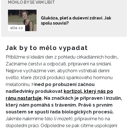
MOHLO BY SE VÁM LÍBIT
Glukóza, pleť a duševní zdraví. Jak
spolu souvisí?
elle.cz
Jak by to mělo vypadat
INFORMACE
Přibližme si ideální den z pohledu cirkadiánních hodin…
REDAKCE
Začínáme čerství a odpočatí, připraveni na snídani.
Nejprve vycházíme ven, abychom vstřebali denní
světlo, které zbrzdí produkci spánkového hormonu
melatoninu.
H
ned po probuzení začnou
nadledvinky produkovat
kortizol, který nás po
ránu nastartuje
. Na značkách je připraven i inzulin,
který nám pomáhá s trávením. Právě s prvním
soustem se spustí řada biologických procesů.
Jakmile nakrmíme tělo (
i mozek
), připravíme ho na
dopolední práci. Odpoledne se pak cítíme uspokojení