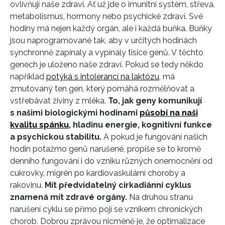
ovlivňují naše zdraví. Ať už jde o imunitní systém, střeva,
metabolismus, hormony nebo psychické zdraví. Své
hodiny má nejen každý orgán, ale i každá buňka. Buňky
jsou naprogramované tak, aby v určitých hodinách
synchronně zapínaly a vypínaly tisíce genů. V těchto
genech je uloženo naše zdraví. Pokud se tedy někdo
například
potýká s intolerancí na laktózu
, má
zmutovaný ten gen, který pomáhá rozmělňovat a
vstřebávat živiny z mléka.
To, jak geny komunikují
s našimi biologickými hodinami
působí na naši
kvalitu spánku
, hladinu energie, kognitivní funkce
a psychickou stabilitu.
A pokud je fungování našich
hodin potažmo genů narušené, propíše se to kromě
denního fungování i do vzniku různých onemocnění od
cukrovky, migrén po kardiovaskulární choroby a
rakovinu.
Mít předvídatelný cirkadiánní cyklus
znamená mít zdravé orgány.
Na druhou stranu
narušení cyklu se přímo pojí se vznikem chronických
chorob. Dobrou zprávou nicméně je, že optimalizace