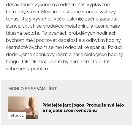
dosavadním výkonem a odmění nás vyplavené
hormony štěstí. Mezitím postupně stoupá svalový
tonus, který vyvrcholí večer. Jakmile začne zapadat
slunce, spustí se produkce melatoninu a klesne naše
tělesná teplota. Po dvanácti probděných hodinách
bychom měli pociťovat ospalost a s odbytím hodiny
šestnácté bychom se měli odebrat ke spánku. Pokud
dodržujeme spánkový režim a naše biologické hodiny
fungují tak, jak mají, usnutí by nám nemělo dělat
sebemenší problém.
MOHLO BY SE VÁM LÍBIT
Přivítejte jaro jógou. Probuďte své tělo
a najděte svou rovnováhu
elle.cz