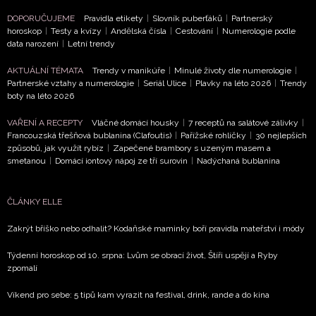
DOPORUČUJEME
Pravidla etikety
|
Slovník puberťáků
|
Partnerský
horoskop
|
Testy a kvízy
|
Andělská čísla
|
Cestování
|
Numerologie podle
data narození
|
Letní trendy
AKTUÁLNÍ TÉMATA
Trendy v manikúře
|
Minulé životy dle numerologie
|
Partnerské vztahy a numerologie
|
Seriál Ulice
|
Plavky na léto 2026
|
Trendy
boty na léto 2026
VAŘENÍ A RECEPTY
Vláčné domácí housky
|
7 receptů na salátové zálivky
|
Francouzská třešňová bublanina (Clafoutis)
|
Pařížské rohlíčky
|
30 nejlepších
způsobů, jak využít rybíz
|
Zapečené brambory s uzeným masem a
smetanou
|
Domácí iontový nápoj ze tří surovin
|
Nadýchaná bublanina
ČLÁNKY ELLE
Zakrýt bříško nebo odhalit? Kodaňské maminky boří pravidla mateřství i módy
Týdenní horoskop od 10. srpna: Lvům se obrací život, Štíři uspějí a Ryby
zpomalí
Víkend pro sebe: 5 tipů kam vyrazit na festival, drink, rande a do kina