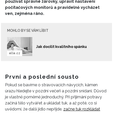
používat správné žárovky, upravit nastavení
počítačových monitorů a pravidelně vycházet
ven, zejména ráno.
MOHLO BY SE VÁM LÍBIT
Jak docílit kvalitního spánku
elle.cz
První a poslední sousto
Pokud se bavíme o stravovacích návycích, kámen
úrazu hledejte v pozdní večeři a pozdní snídani. Důvod
je vlastně poměrně jednoduchý. Při přijímání potravy
začíná tělo vytvářet a ukládat tuk, a až poté, co si
uvědomí, že další jídlo nepřijde,
začne tuk rozkládat