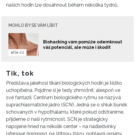
našich hodin lze dosáhnout během několika týdnů.
MOHLO BY SE VÁM LÍBIT
Biohacking vám pomůže odemknout
váš potenciál, ale může i škodit
elle.cz
Tik, tok
Představa jakéhosi tikání biologických hodin je těžko
uchopitelná. Pojďme si je tedy zhmotnit, alespoň ve
své fantazii. Centrum biologického rytmu se nazývá
suprachiasmatické jádro (
SCN
). Jedná se o shluk buněk
schovaných v hypothalamu, které pokud odstraníme,
přijdeme o naši rytmičnost. SCN je strategicky
napojené hned na několik center – na nadledvinky
(
stresové hormony
), na štítnou žlázu, pohlavní orgány,