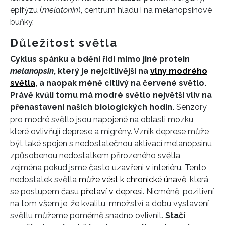
epifýzu (
melatonin
), centrum hladu i na melanopsinové
buňky.
Důležitost světla
Cyklus spánku a bdění řídí mimo jiné protein
melanopsin
, který je nejcitlivější na
vlny modrého
světla
, a naopak méně citlivý na červené světlo.
Právě kvůli tomu má modré světlo největší vliv na
přenastavení našich biologických hodin.
Senzory
pro modré světlo jsou napojené na oblasti mozku,
které ovlivňují deprese a migrény. Vznik deprese může
být také spojen s nedostatečnou aktivací melanopsinu
způsobenou nedostatkem přirozeného světla,
zejména pokud jsme často uzavřeni v interiéru.
Tento
nedostatek světla
může vést k chronické únavě
, která
se postupem času
přetaví v depresi
. Nicméně, pozitivní
na tom všem je, že kvalitu, množství a dobu vystavení
světlu můžeme poměrně snadno ovlivnit.
Stačí