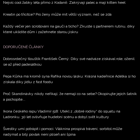
Nejvíc cool žabky léta přímo z Kodaně. Zakrývají palec a mají kitten heel
Kreatin po třicítce? Pro ženy může mít větší význam, než se zdá
Každý večer jen scrollování na gauči a ticho? Zkuste s partnerem rutinu, díky
které uklidíte dům i zažehnete starou jiskru
DOPORUČENÉ ČLÁNKY
Dobrosrdečný tlouštík František Černý: Díky své nadváze získával role, oženil
se až před padesátkou
Pepa Kůrka má kromě syna Rafíka novou lásku: Krásná kadeřnice Adélka si ho
získala díky jídlu z fast foodu
Proč Skandinávky nikdy neříkají, že nemají co na sebe? Okopírujte jejich šatník
a pochopíte...
Ikona českého rapu Vladimír 518: Utekl z „dobré rodiny“ do squatu na
Ladronku. 30 let ovlivňuje hudební scénu a dobyl svět kultury
Švestky umí potrápit i pomoci. Vláknina prospívá trávení, sorbitol může
nadýmat a bílý povlak není plíseň ani špína