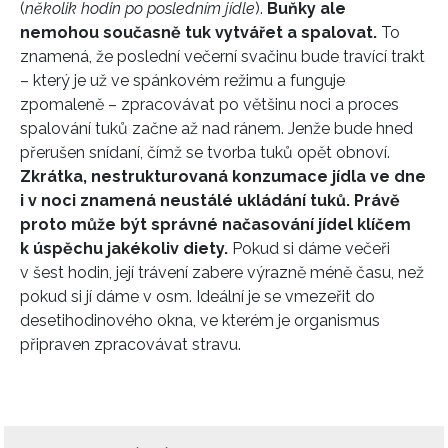
(
několik hodin po posledním jídle
).
Buňky ale
nemohou současně tuk vytvářet a spalovat.
To
znamená, že poslední večerní svačinu bude travící trakt
– který je už ve spánkovém režimu a funguje
zpomaleně – zpracovávat po většinu noci a proces
spalování tuků začne až nad ránem. Jenže bude hned
přerušen snídaní, čímž se tvorba tuků opět obnoví.
Zkrátka, nestrukturovaná konzumace jídla ve dne
i v noci znamená neustálé ukládání tuků. Právě
proto může být správné načasování jídel klíčem
k úspěchu jakékoliv diety.
Pokud si dáme večeři
v šest hodin, její trávení zabere výrazně méně času, než
pokud si jí dáme v osm. Ideální je se vmezeřit do
desetihodinového okna, ve kterém je organismus
připraven zpracovávat stravu.