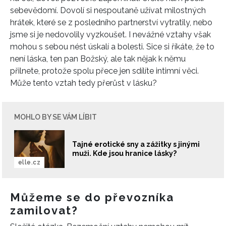
sebevědomí. Dovolí si nespoutaně užívat milostných
hrátek, které se z posledního partnerství vytratily, nebo
jsme si je nedovolily vyzkoušet. I nevážné vztahy však
mohou s sebou nést úskalí a bolesti. Sice si říkáte, že to
není láska, ten pan Božský, ale tak nějak k němu
přilnete, protože spolu přece jen sdílíte intimní věci.
Může tento vztah tedy přerůst v lásku?
MOHLO BY SE VÁM LÍBIT
Tajné erotické sny a zážitky s jinými
muži. Kde jsou hranice lásky?
elle.cz
Můžeme se do převozníka
zamilovat?