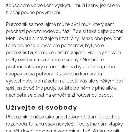
způsobem ve velkém vyskytují muži i ženy, jež cíleně
hledají pouhé povyražení.
Převozník samozřejmě může být i muž, který sám
prochází porozchodovou fází. Zde si také dejte pozor.
Mohli byste si navzájem lízat rány. Jenže ono povídání
toho druhého o bývalém partnerovi, byť jde o
převoznictví, se může časem zajídat. Proč by se vám
měly oživovat rozchodové scény? Nechcete
poslouchat story o tom, jak ona byla úžasná, nebo
naopak velká potvora. Klasického kamaráda
vyslechnete, pomůžete mu. Jestli vás ale s někým pojí
spíš jen živočišné pudy, toužíte po něm v plné síle a
nechcete se dívat na emočně zhroucenou osobu.
Užívejte si svobody
Převozník je něco jako anestetikum. Utlumí bolest po
rozchodu, tu ránu však nevyléčí. Poskytne nám klapky
na oči, dovolí pozvolně zapomínat. Určitě nám posílí