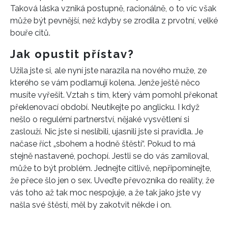
Taková láska vzniká postupně, racionálně, o to víc však
může být pevnější, než kdyby se zrodila z prvotní, velké
bouře citů.
Jak opustit přístav?
Užila jste si, ale nyní jste narazila na nového muže, ze
kterého se vám podlamují kolena. Jenže ještě něco
musíte vyřešit. Vztah s tím, který vám pomohl překonat
překlenovací období. Neutíkejte po anglicku. I když
nešlo o regulérní partnerství, nějaké vysvětlení si
zaslouží. Nic jste si neslíbili, ujasnili jste si pravidla. Je
načase říct „sbohem a hodně štěstí“. Pokud to má
stejně nastavené, pochopí. Jestli se do vás zamiloval,
může to být problém. Jednejte citlivě, nepřipomínejte,
že přece šlo jen o sex. Uveďte převozníka do reality, že
vás toho až tak moc nespojuje, a že tak jako jste vy
našla své štěstí, měl by zakotvit někde i on.