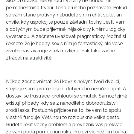
Složitá otázka. Bezemoční vztahy nemohou mít
permanentního trvání. Toho druhého poznáváte. Pokud
se vám stane protivný, nebudete s ním chtít sdílet ani
chvíle, kdy uspokojíte pouze základní touhy. Jestli vám
s dotyčným bude příjemně, nějaké city k němu logicky
vyvstanou. A začnete uvažovat pragmaticky. Možná si
řeknete, že je hodný, sex s ním je fantastický, ale vaše
životní nastavení je zcela rozličné. Pak také začne
ztrácet na atraktivitě.
Někdo začne vnímat, že i když s někým tvoří dvojici,
stejně je sám, protože se o dotyčného nemůže opřít. A
dostaví se frustrace, prohloubí se smutek. Samozřejmě
existují případy, kdy se z nahodilého dobrodružství
zrodí láska. Postupně přijdete na to, že vám to spolu
vlastně funguje. Většinou to rozlouskne velké gesto.
INFORMACE
Budete řešit vážný problém a převozník vás překvapí,
že vám podá pomocnou ruku. Projeví víc než jen touha.
REDAKCE