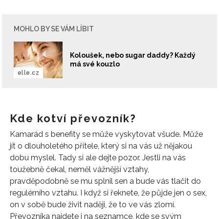
MOHLO BY SE VÁM LÍBIT
Koloušek, nebo sugar daddy? Každý
má své kouzlo
elle.cz
Kde kotví převozník?
Kamarád s benefity se může vyskytovat všude. Může
jít o dlouholetého přítele, který si na vás už nějakou
dobu myslel. Tady si ale dejte pozor. Jestli na vás
toužebně čekal, neměl vážnější vztahy,
pravděpodobně se mu splnil sen a bude vás tlačit do
regulérního vztahu. I když si řeknete, že půjde jen o sex,
on v sobě bude živit naději, že to ve vás zlomí.
Převozníka najdete i na seznamce, kde se svým