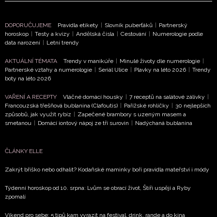
DOPORUČUJEME
Pravidla etikety
|
Slovník puberťáků
|
Partnerský
horoskop
|
Testy a kvízy
|
Andělská čísla
|
Cestování
|
Numerologie podle
data narození
|
Letní trendy
AKTUÁLNÍ TÉMATA
Trendy v manikúře
|
Minulé životy dle numerologie
|
Partnerské vztahy a numerologie
|
Seriál Ulice
|
Plavky na léto 2026
|
Trendy
boty na léto 2026
VAŘENÍ A RECEPTY
Vláčné domácí housky
|
7 receptů na salátové zálivky
|
Francouzská třešňová bublanina (Clafoutis)
|
Pařížské rohlíčky
|
30 nejlepších
způsobů, jak využít rybíz
|
Zapečené brambory s uzeným masem a
smetanou
|
Domácí iontový nápoj ze tří surovin
|
Nadýchaná bublanina
ČLÁNKY ELLE
Zakrýt bříško nebo odhalit? Kodaňské maminky boří pravidla mateřství i módy
Týdenní horoskop od 10. srpna: Lvům se obrací život, Štíři uspějí a Ryby
zpomalí
Víkend pro sebe: 5 tipů kam vyrazit na festival, drink, rande a do kina