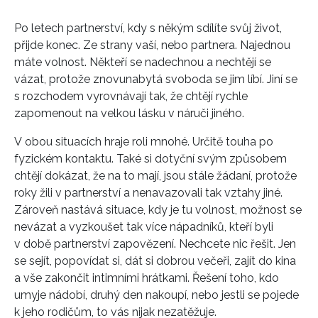
Po letech partnerství, kdy s někým sdílíte svůj život,
přijde konec. Ze strany vaší, nebo partnera. Najednou
máte volnost. Někteří se nadechnou a nechtějí se
vázat, protože znovunabytá svoboda se jim líbí. Jiní se
s rozchodem vyrovnávají tak, že chtějí rychle
zapomenout na velkou lásku v náruči jiného.
V obou situacích hraje roli mnohé. Určitě touha po
fyzickém kontaktu. Také si dotyční svým způsobem
chtějí dokázat, že na to mají, jsou stále žádaní, protože
roky žili v partnerství a nenavazovali tak vztahy jiné.
Zároveň nastává situace, kdy je tu volnost, možnost se
nevázat a vyzkoušet tak více nápadníků, kteří byli
v době partnerství zapovězení. Nechcete nic řešit. Jen
se sejít, popovídat si, dát si dobrou večeři, zajít do kina
a vše zakončit intimními hrátkami. Řešení toho, kdo
umyje nádobí, druhý den nakoupí, nebo jestli se pojede
k jeho rodičům, to vás nijak nezatěžuje.