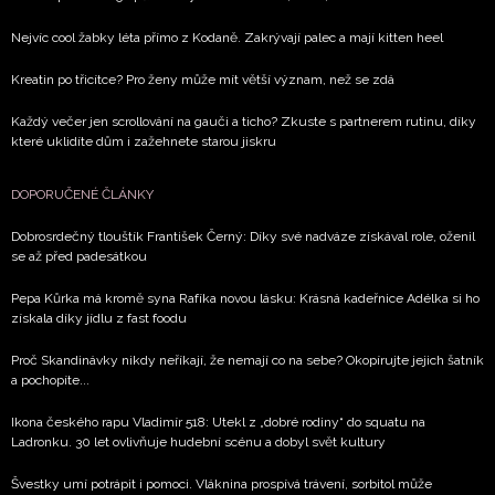
Nejvíc cool žabky léta přímo z Kodaně. Zakrývají palec a mají kitten heel
Kreatin po třicítce? Pro ženy může mít větší význam, než se zdá
Každý večer jen scrollování na gauči a ticho? Zkuste s partnerem rutinu, díky
které uklidíte dům i zažehnete starou jiskru
DOPORUČENÉ ČLÁNKY
Dobrosrdečný tlouštík František Černý: Díky své nadváze získával role, oženil
se až před padesátkou
Pepa Kůrka má kromě syna Rafíka novou lásku: Krásná kadeřnice Adélka si ho
získala díky jídlu z fast foodu
Proč Skandinávky nikdy neříkají, že nemají co na sebe? Okopírujte jejich šatník
a pochopíte...
Ikona českého rapu Vladimír 518: Utekl z „dobré rodiny“ do squatu na
Ladronku. 30 let ovlivňuje hudební scénu a dobyl svět kultury
Švestky umí potrápit i pomoci. Vláknina prospívá trávení, sorbitol může