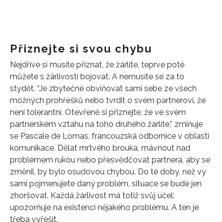
Přiznejte si svou chybu
Nejdříve si musíte přiznat, že žárlíte, teprve poté
můžete s žárlivostí bojovat. A nemusíte se za to
stydět. “Je zbytečné obviňovat sami sebe ze všech
možných prohřešků nebo tvrdit o svém partnerovi, že
není tolerantní. Otevřeně si přiznejte, že ve svém
partnerském vztahu na toho druhého žárlíte,” zmiňuje
se Pascale de Lomas, francouzská odbornice v oblasti
komunikace. Dělat mrtvého brouka, mávnout nad
problémem rukou nebo přesvědčovat partnera, aby se
změnil, by bylo osudovou chybou. Do té doby, než vy
sami pojmenujete daný problém, situace se bude jen
zhoršovat. Každá žárlivost má totiž svůj účel:
upozorňuje na existenci nějakého problému. A ten je
třeba vyřešit.