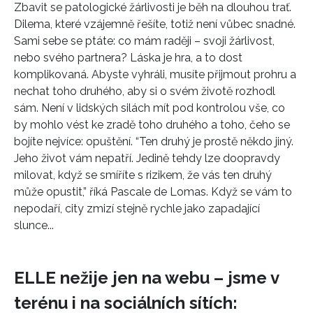
Zbavit se patologické žárlivosti je běh na dlouhou trať.
Dilema, které vzájemně řešíte, totiž není vůbec snadné.
Sami sebe se ptáte: co mám raději – svoji žárlivost,
nebo svého partnera? Láska je hra, a to dost
INFORMACE
komplikovaná. Abyste vyhráli, musíte přijmout prohru a
nechat toho druhého, aby si o svém životě rozhodl
REDAKCE
sám. Není v lidských silách mít pod kontrolou vše, co
by mohlo vést ke zradě toho druhého a toho, čeho se
bojíte nejvíce: opuštění. “Ten druhý je prostě někdo jiný.
Jeho život vám nepatří. Jedině tehdy lze doopravdy
milovat, když se smíříte s rizikem, že vás ten druhý
může opustit,” říká Pascale de Lomas. Když se vám to
nepodaří, city zmizí stejně rychle jako zapadající
slunce...
ELLE nežije jen na webu – jsme v
terénu i na sociálních sítích: