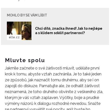
MOHLO BY SE VÁM LÍBIT
Chci dítě, značka ihned! Jak to nejlépe
a s klidem sdělit partnerovi?
elle.cz
Mluvte spolu
Jakmile začnete o své žárlivosti mluvit, uděláte první
krok k tomu, abyste vztah zachránila. Je to také jeden
ze způsobů, jak naznačit tomu druhému, aby se i on
zapojil do diskuze. Pamatujte ale, že odhalit žárlivost
neznamená, že toho druhého obviníte z veškerého zla,
kterým je váš vztah zaplaven. Výčitky, boje a prudké
výměny názorů k dialogu rozhodně nevedou. Snažte
se partnerovi vysvětlit své pocity, aniž byste ho