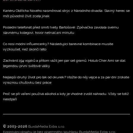
Kariéru Oldřicha Nového nasměroval strýc z Národního divadla: Slavný herec se
měl původně živit zcela jinak
Poslední telefonát před smrtí Ivety Bartošové: Zpěvačka zavolala svému
slavnému kolegovi, hovor netrval ani minutu
Co nosí módní influencerky? Následující barevné kombinace musíte
vyzkoušet, než skončí léto
Zachránil 194 vojáků a přitom vážil jen pár set gramů. Holub Cher Ami se stal
legendou první světové války
Nejlepší druhý život pro lák od okurek? Vložte do něj vejce a za pár dní získáte
výraznou chuťovku bez práce
Proč se při vaření používá alkohol a kdy je vhodné zvolit náhradu. Vždy se totiž
neodpaří
© 2003-2026
BurdaMedia Extra s.r.o.
Kopírování obsahu je bez písemného souhlasu BurdaMedia Extra s.r.o.