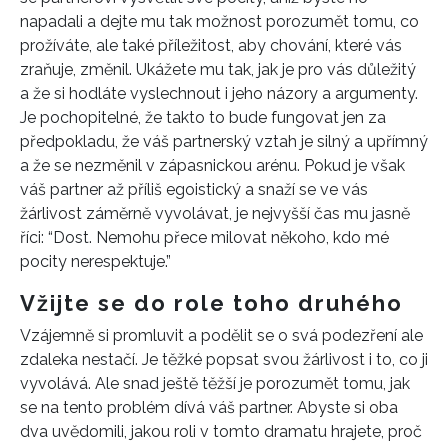
napadali a dejte mu tak možnost porozumět tomu, co
prožíváte, ale také příležitost, aby chování, které vás
zraňuje, změnil. Ukážete mu tak, jak je pro vás důležitý
a že si hodláte vyslechnout i jeho názory a argumenty.
Je pochopitelné, že takto to bude fungovat jen za
předpokladu, že váš partnerský vztah je silný a upřímný
a že se nezměnil v zápasnickou arénu. Pokud je však
váš partner až příliš egoistický a snaží se ve vás
žárlivost záměrně vyvolávat, je nejvyšší čas mu jasně
říci: “Dost. Nemohu přece milovat někoho, kdo mé
pocity nerespektuje.”
Vžijte se do role toho druhého
Vzájemně si promluvit a podělit se o svá podezření ale
zdaleka nestačí. Je těžké popsat svou žárlivost i to, co ji
vyvolává. Ale snad ještě těžší je porozumět tomu, jak
se na tento problém dívá váš partner. Abyste si oba
dva uvědomili, jakou roli v tomto dramatu hrajete, proč