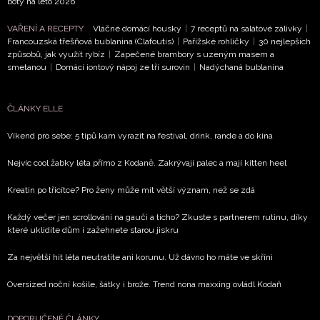
boty na léto 2026
VAŘENÍ A RECEPTY
Vláčné domácí housky
|
7 receptů na salátové zálivky
|
Francouzská třešňová bublanina (Clafoutis)
|
Pařížské rohlíčky
|
30 nejlepších
způsobů, jak využít rybíz
|
Zapečené brambory s uzeným masem a
smetanou
|
Domácí iontový nápoj ze tří surovin
|
Nadýchaná bublanina
ČLÁNKY ELLE
Víkend pro sebe: 5 tipů kam vyrazit na festival, drink, rande a do kina
Nejvíc cool žabky léta přímo z Kodaně. Zakrývají palec a mají kitten heel
Kreatin po třicítce? Pro ženy může mít větší význam, než se zdá
Každý večer jen scrollování na gauči a ticho? Zkuste s partnerem rutinu, díky
které uklidíte dům i zažehnete starou jiskru
Za největší hit léta neutratíte ani korunu. Už dávno ho máte ve skříni
Oversized noční košile, šátky i brože. Trend nona maxxing ovládl Kodaň
DOPORUČENÉ ČLÁNKY