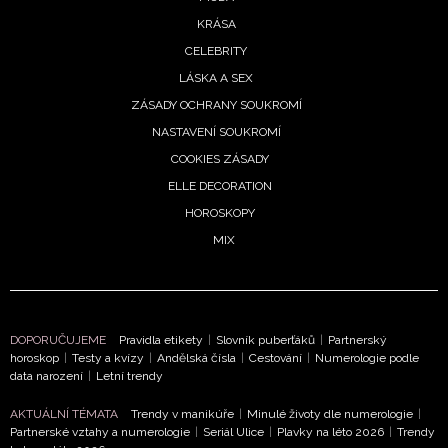
KRÁSA
ODESLAT
CELEBRITY
LÁSKA A SEX
Přihlášením k newsletteru souhlasíte s
Obchodními
ZÁSADY OCHRANY SOUKROMÍ
podmínkami společnosti BurdaMedia Extra s.r.o.
a
NASTAVENÍ SOUKROMÍ
potvrzujete, že jste se seznámili se
Zásadami
COOKIES ZÁSADY
ochrany soukromí
- BurdaMedia Extra s.r.o. bude s
ELLE DECORATION
Vašimi údaji pracovat zejména k organizaci a
vyhodnocení akce a zasílání novinek.
HOROSKOPY
MIX
Chcete navíc dostávat i další zajímavé a exkluzivní
informace od našich partnerů? Pokud souhlasíte se
zpracováním údajů k tomuto účelu podle
Zásad ochrany
soukromí BurdaMedia Extra s.r.o.
, zaškrtněte toto pole.
DOPORUČUJEME
Pravidla etikety
|
Slovník puberťáků
|
Partnerský
horoskop
|
Testy a kvízy
|
Andělská čísla
|
Cestování
|
Numerologie podle
data narození
|
Letní trendy
AKTUÁLNÍ TÉMATA
Trendy v manikúře
|
Minulé životy dle numerologie
|
Partnerské vztahy a numerologie
|
Seriál Ulice
|
Plavky na léto 2026
|
Trendy