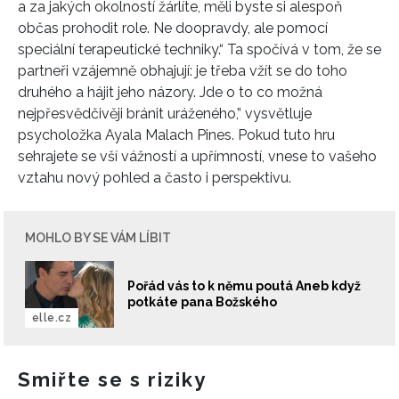
a za jakých okolností žárlíte, měli byste si alespoň
občas prohodit role. Ne doopravdy, ale pomocí
speciální terapeutické techniky.“ Ta spočívá v tom, že se
partneři vzájemně obhajují: je třeba vžít se do toho
druhého a hájit jeho názory. Jde o to co možná
nejpřesvědčivěji bránit uráženého,” vysvětluje
psycholožka Ayala Malach Pines. Pokud tuto hru
sehrajete se vší vážností a upřímností, vnese to vašeho
vztahu nový pohled a často i perspektivu.
MOHLO BY SE VÁM LÍBIT
Pořád vás to k němu poutá Aneb když
potkáte pana Božského
elle.cz
Smiřte se s riziky