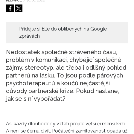
REDAKCE
/
10. 06. 2022
HOME
Přidejte si Elle do oblíbených na
Google
zprávách
Nedostatek společně stráveného času,
problém v komunikaci, chybějící společné
zájmy, stereotyp, ale třeba i odlišný pohled
partnerů na lásku. To jsou podle párových
psychoterapeutů a koučů nejčastější
důvody partnerské krize. Pokud nastane,
jak se s ní vypořádat?
Asi každý dlouhodobý vztah projde větší či menší krizí.
A není se čemu divit. Počáteční zamilovanost opadá už