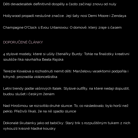
Děti devadesátek definitivně dospěly a často začínají znovu od nuly
Hollywood propadl neslušné značce. Její šaty nosí Demi Moore i Zendaya
Champagne O'Clock s Evou Urbanovou: O domově, který zraje s časem
DOPORUČENÉ ČLÁNKY
4 stylové modely, které si ušily čtenářky Burdy: Tohle na finalistky kreativní
soutěže říká návrhářka Beata Rajská
Terezie Kovalová o rozhodnutí nemít děti: Manželovu vasektomii podpořila i
tchyně, prozradila violoncellistka
Letní trendy podle vášnivých Italek. Stylové outfity, na které nedají dopustit,
budou slušet i českým ženám
Nad Hirošimou se rozsvítilo druhé slunce. To, co následovalo, bylo horší než
peklo. Přeživší říkali, že na ně spadlo slunce
Dokonalé škubánky jako od babičky: Starý trik s rozpuštěným tukem z nich
vykouzlí krásně hladké kousky