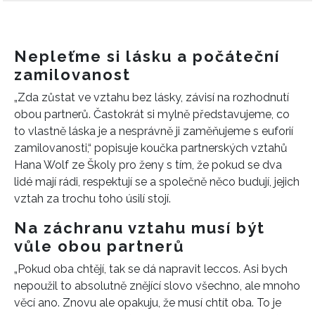
Nepleťme si lásku a počáteční
zamilovanost
„Zda zůstat ve vztahu bez lásky, závisí na rozhodnutí
obou partnerů. Častokrát si mylně představujeme, co
to vlastně láska je a nesprávně ji zaměňujeme s euforií
zamilovanosti,“ popisuje koučka partnerských vztahů
Hana Wolf ze Školy pro ženy s tím, že pokud se dva
lidé mají rádi, respektují se a společně něco budují, jejich
vztah za trochu toho úsilí stojí.
Na záchranu vztahu musí být
vůle obou partnerů
„Pokud oba chtějí, tak se dá napravit leccos. Asi bych
nepoužil to absolutně znějící slovo všechno, ale mnoho
věcí ano. Znovu ale opakuju, že musí chtít oba. To je