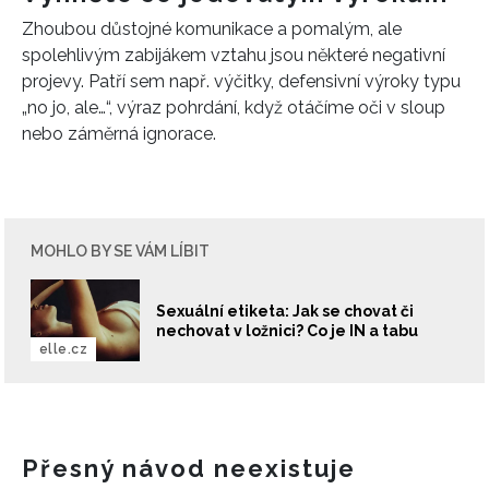
Zhoubou důstojné komunikace a pomalým, ale
spolehlivým zabijákem vztahu jsou některé negativní
projevy. Patří sem např. výčitky, defensivní výroky typu
„no jo, ale…“, výraz pohrdání, když otáčíme oči v sloup
nebo záměrná ignorace.
MOHLO BY SE VÁM LÍBIT
Sexuální etiketa: Jak se chovat či
nechovat v ložnici? Co je IN a tabu
elle.cz
Přesný návod neexistuje