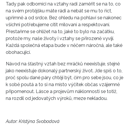
Tady pak odborníci na vztahy radí zaměřit se na to, co
na svém protějšku máte rádi a nebát se mu to říct,
upřímně a od srdce. Bez ohledu na pohlaví se nakonec
všichni potřebujeme cítit milovaní a respektovaní.
Přestaňme se ohlížet na to, jaké to bylo na začátku,
protože my, naše životy i vztahy se přirozeně vyvíjí.
Každá společná etapa bude v něčem náročná, ale také
INFORMACE
obohacující.
REDAKCE
Návod na šťastný vztah bez mráčků neexistuje, stejně
jako neexistuje dokonalý partnerský život. Jde spíš o to,
proč spolu dané páry chtějí být, čím pro sebe jsou, co je
k sobě poutá a to si na místo výčitek občas vzájemně
připomenout. Lásce a projevům náklonnosti se totiž,
na rozdíl od jedovatých výroků, meze nekladou.
Autor: Kristýna Svobodová