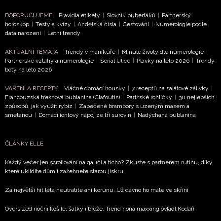
DOPORUČUJEME
Pravidla etikety
|
Slovník puberťáků
|
Partnerský
horoskop
|
Testy a kvízy
|
Andělská čísla
|
Cestování
|
Numerologie podle
data narození
|
Letní trendy
AKTUÁLNÍ TÉMATA
Trendy v manikúře
|
Minulé životy dle numerologie
|
Partnerské vztahy a numerologie
|
Seriál Ulice
|
Plavky na léto 2026
|
Trendy
boty na léto 2026
VAŘENÍ A RECEPTY
Vláčné domácí housky
|
7 receptů na salátové zálivky
|
Francouzská třešňová bublanina (Clafoutis)
|
Pařížské rohlíčky
|
30 nejlepších
způsobů, jak využít rybíz
|
Zapečené brambory s uzeným masem a
smetanou
|
Domácí iontový nápoj ze tří surovin
|
Nadýchaná bublanina
ČLÁNKY ELLE
Každý večer jen scrollování na gauči a ticho? Zkuste s partnerem rutinu, díky
které uklidíte dům i zažehnete starou jiskru
Za největší hit léta neutratíte ani korunu. Už dávno ho máte ve skříni
Oversized noční košile, šátky i brože. Trend nona maxxing ovládl Kodaň