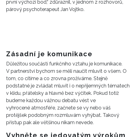
první výchozí bod,“ zdůraznil, v jednom z rozhovorů,
párový psychoterapeut Jan Vojtko.
Zásadní je komunikace
Důležitou součástí funkčního vztahu je komunikace.
V partnerství bychom se měli naučit mluvit o všem. O
tom, co cítíme a co zrovna prožíváme. Stejně
podstatné je zvládat mluvit i o nepříjemných tématech
v klidu, přátelsky a hlavně bez výčitek. Pokud totiž
budeme každou vážnou debatu vést ve
vyhrocené atmosféře, začnete se vy nebo váš
protějšek podobným rozmluvám vyhýbat. Takový
přístup pak ale většinou nikam nevede.
Vyhněte se jedovatým výrokům