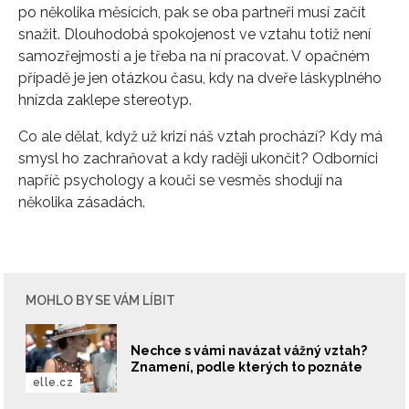
po několika měsících, pak se oba partneři musí začít
snažit. Dlouhodobá spokojenost ve vztahu totiž není
samozřejmostí a je třeba na ní pracovat. V opačném
případě je jen otázkou času, kdy na dveře láskyplného
hnízda zaklepe stereotyp.
Co ale dělat, když už krizí náš vztah prochází? Kdy má
smysl ho zachraňovat a kdy raději ukončit? Odborníci
napříč psychology a kouči se vesměs shodují na
několika zásadách.
MOHLO BY SE VÁM LÍBIT
Nechce s vámi navázat vážný vztah?
Znamení, podle kterých to poznáte
elle.cz