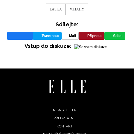
LÁSKA
VZTAHY
Sdílejte:
Tweetnout
Mail
Připnout
Sdílet
Vstup do diskuze:
Footer
NEWSLETTER
PŘEDPLATNÉ
menu
KONTAKT