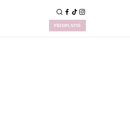
PŘEDPLATNÉ
VÍCE
Y
CELEBRITY
Novinky
Styl slavných
Rozhovory
ie