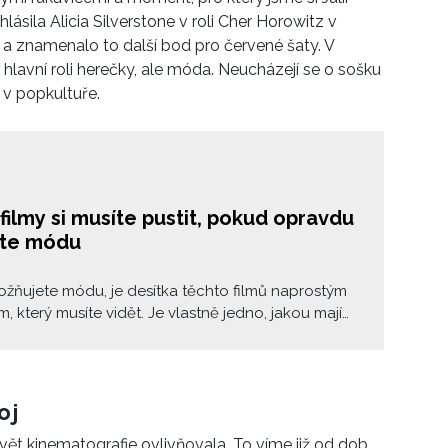
hlásila Alicia Silverstone v roli Cher Horowitz v
s
a znamenalo to další bod pro červené šaty. V
lavní roli herečky, ale móda. Neucházejí se o sošku
 v popkultuře.
filmy si musíte pustit, pokud opravdu
ete módu
božňujete módu, je desítka těchto filmů naprostým
, který musíte vidět. Je vlastně jedno, jakou mají
 a děj, protože kostýmy, které se v nich objevují,
jí šanci vnímat nic jiného. Varování: po jejich
í vám může být smutno z obsahu vaší šatny.
oj
svět kinematografie ovlivňovala. To víme již od dob