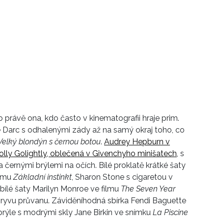
o právě ona, kdo často v kinematografii hraje prim.
e Darc s odhalenými zády až na samý okraj toho, co
elký blondýn s černou botou
.
Audrey Hepburn v
olly Golightly, oblečená v Givenchyho minišatech
, s
 černými brýlemi na očích. Bílé proklatě krátké šaty
ilmu
Základní instinkt
, Sharon Stone s cigaretou v
bílé šaty Marilyn Monroe ve filmu
The Seven Year
oryvu průvanu. Záviděníhodná sbírka Fendi Baguette
 brýle s modrými skly Jane Birkin ve snímku
La Piscine