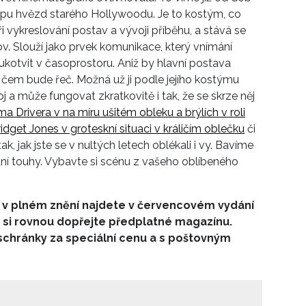
tupu hvězd starého Hollywoodu. Je to kostým, co
 vykreslování postav a vývoji příběhu, a stává se
v. Slouží jako prvek komunikace, který vnímání
ukotvit v časoprostoru. Aniž by hlavní postava
 o čem bude řeč. Možná už ji podle jejího kostýmu
a může fungovat zkratkovitě i tak, že se skrze něj
ma Drivera v na míru ušitém obleku a brýlích v roli
dget Jones v groteskní situaci v králičím oblečku
či
k, jak jste se v nultých letech oblékali i vy. Bavíme
ání touhy. Vybavte si scénu z vašeho oblíbeného
 v plném znění najdete v červencovém vydání
o si rovnou dopřejte předplatné magazínu.
schránky za speciální cenu a s poštovným