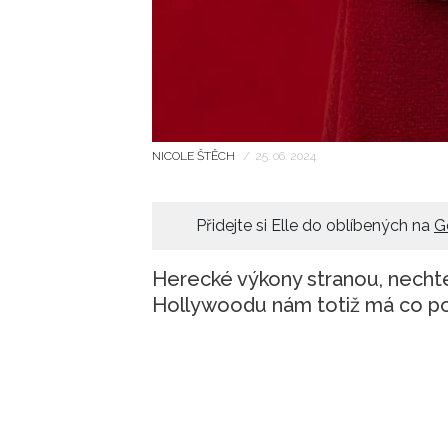
NICOLE ŠTĚCH
/
25. 06. 2024
Přidejte si Elle do oblíbených na
G
Herecké výkony stranou, necht
Hollywoodu nám totiž má co p