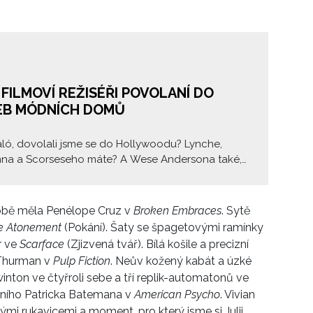
 FILMOVÍ REŽISÉŘI POVOLANÍ DO
EB MÓDNÍCH DOMŮ
aló, dovolali jsme se do Hollywoodu? Lynche,
na a Scorseseho máte? A Wese Andersona také,
Tak to je povoláváme do služeb všechny!“ Že si
ilm blízko jsou, není nic nového pod sluncem, leč
ě známý fakt. Ať už blízká setkání módního a
 sobě měla Penélope Cruz v
Broken Embraces
. Sytě
o světa nabývají jakýchkoliv podob, tentokrát se
e Atonement
(Pokání). Šaty se špagetovými ramínky
 do atmosféry krátkých snímků, které vznikly
r ve
Scarface
(Zjizvená tvář). Bílá košile a precizní
m jako reklamní spoty.
 Thurman v
Pulp Fiction
. Neův kožený kabát a úzké
inton ve čtyřroli sebe a tří replik-automatonů ve
álního Patricka Batemana v
American Psycho
. Vivian
ými rukavicemi a moment, pro který jsme si Julii