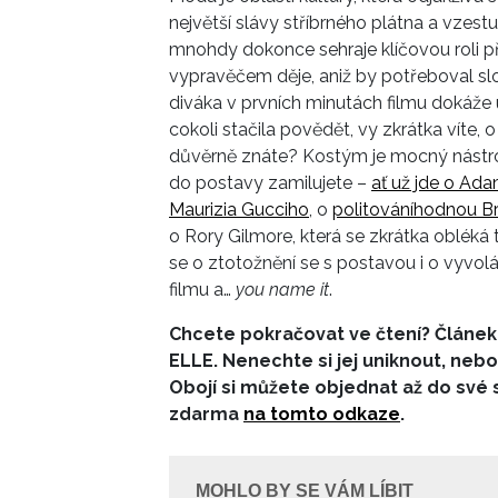
největší slávy stříbrného plátna a vzes
mnohdy dokonce sehraje klíčovou roli při
vypravěčem děje, aniž by potřeboval slo
diváka v prvních minutách filmu dokáže 
cokoli stačila povědět, vy zkrátka víte,
důvěrně znáte? Kostým je mocný nástroj 
do postavy zamilujete –
ať už jde o Ada
Maurizia Gucciho
, o
politováníhodnou Bri
o Rory Gilmore, která se zkrátka obléká ta
se o ztotožnění se s postavou i o vyvol
filmu a…
you name it
.
Chcete pokračovat ve čtení? Článek
ELLE. Nenechte si jej uniknout, neb
Obojí si můžete objednat až do své 
zdarma
na tomto odkaze
.
MOHLO BY SE VÁM LÍBIT