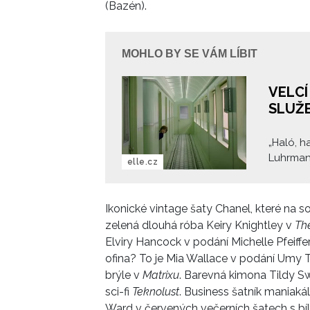
(Bazén).
MOHLO BY SE VÁM LÍBIT
VELCÍ
SLUŽ
„Haló, h
Luhrman
elle.cz
říkáte? 
móda a f
všeobecn
Ikonické vintage šaty Chanel, které na
filmovéh
zelená dlouhá róba Keiry Knightley v
Th
ponoříme
Elviry Hancock v podání Michelle Pfeiffe
předevší
ofina? To je Mia Wallace v podání Umy
brýle v
Matrixu
. Barevná kimona Tildy Sw
sci-fi
Teknolust
. Business šatník maniak
Ward v červených večerních šatech s bíl