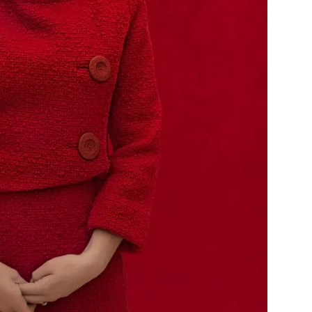
Přihlášením k newsletteru souhlasíte s
Obcho
společnosti BurdaMedia Extra s.r.o.
a potv
Zásadami ochrany soukromí
- BurdaMedia E
pracovat zejména k organizaci a vyhodnocení 
Chcete navíc dostávat i další zajímavé a exkluz
Pokud souhlasíte se zpracováním údajů k tom
soukromí BurdaMedia Extra s.r.o.
, zaškrtnět