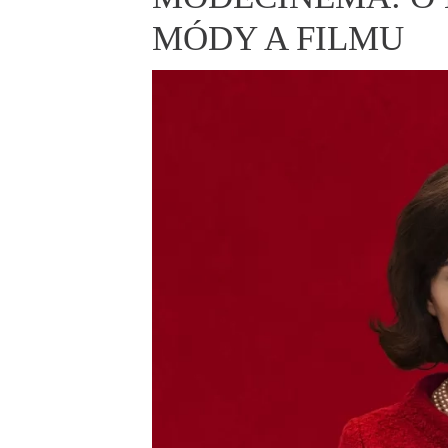
ELLE BEAUTY LOUNGE
L
MÓDY A FILMU
S
V
S
S
ELLE DECORATION
H
INFORMACE
REDAKCE