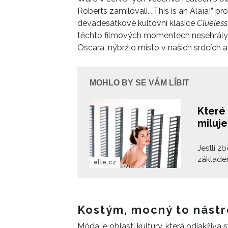
Roberts zamilovali. „This is an Alaïa!” pro
devadesátkové kultovní klasice
Clueles
těchto filmových momentech nesehrály h
Oscara, nýbrž o místo v našich srdcích a
MOHLO BY SE VÁM LÍBIT
Které 
miluj
Jestli z
základem
elle.cz
zápletku
vám neda
zhlédnut
Kostým, mocný to nástr
Móda je oblastí kultury, která odjakživa 