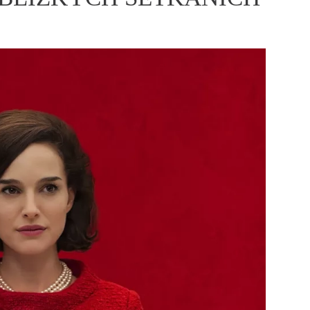
ÁSKA A SEX
ELLEPHORIA
ELLE STOR
ingles
y a on
ex
vatba
OME
NEWSLETTER