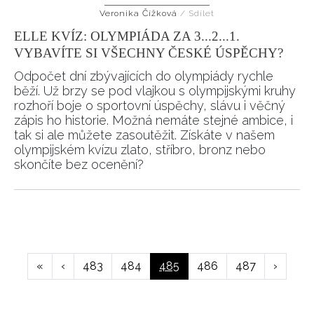
Veronika Čížková
/
Sdílet
ELLE KVÍZ: OLYMPIÁDA ZA 3...2...1.
VYBAVÍTE SI VŠECHNY ČESKÉ ÚSPĚCHY?
Odpočet dní zbývajících do olympiády rychle
běží. Už brzy se pod vlajkou s olympijskými kruhy
rozhoří boje o sportovní úspěchy, slávu i věčný
zápis ho historie. Možná nemáte stejné ambice, i
tak si ale můžete zasoutěžit. Získáte v našem
olympijském kvízu zlato, stříbro, bronz nebo
skončíte bez ocenění?
Pagination
First
«
Předchozí
‹
Page
483
Page
484
Aktuální
485
Page
486
Page
487
Následuj
›
page
stránka
stránka
stránka