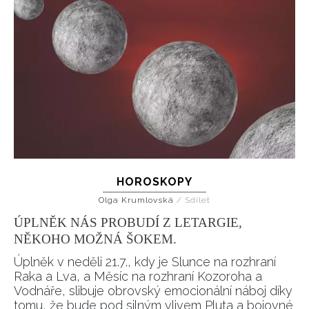
HOROSKOPY
Olga Krumlovská
/
Sdílet
ÚPLNĚK NÁS PROBUDÍ Z LETARGIE,
NĚKOHO MOŽNÁ ŠOKEM.
Úplněk v neděli 21.7., kdy je Slunce na rozhraní
Raka a Lva, a Měsíc na rozhraní Kozoroha a
Vodnáře, slibuje obrovský emocionální náboj díky
tomu, že bude pod silným vlivem Pluta a bojovné