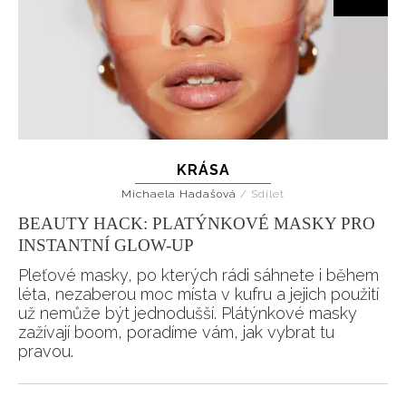
Přihlášením k newsletteru souhlasíte s
Obchodními
podmínkami společnosti BurdaMedia Extra s.r.o.
a
potvrzujete, že jste se seznámili se
Zásadami
ochrany soukromí
- BurdaMedia Extra s.r.o. bude s
Vašimi údaji pracovat zejména k organizaci a
vyhodnocení akce a zasílání novinek.
Chcete navíc dostávat i další zajímavé a exkluzivní
KRÁSA
informace od našich partnerů? Pokud souhlasíte se
Michaela Hadašová
/
Sdílet
zpracováním údajů k tomuto účelu podle
Zásad ochrany
BEAUTY HACK: PLATÝNKOVÉ MASKY PRO
soukromí BurdaMedia Extra s.r.o.
, zaškrtněte toto pole.
INSTANTNÍ GLOW-UP
Pleťové masky, po kterých rádi sáhnete i během
léta, nezaberou moc místa v kufru a jejich použití
už nemůže být jednodušší. Plátýnkové masky
zažívají boom, poradíme vám, jak vybrat tu
pravou.