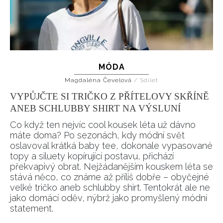
MÓDA
Magdaléna Čevelová
/
Sdílet
VYPŮJČTE SI TRIČKO Z PŘÍTELOVY SKŘÍNĚ
ANEB SCHLUBBY SHIRT NA VÝSLUNÍ
Co když ten nejvíc cool kousek léta už dávno
máte doma? Po sezonách, kdy módní svět
oslavoval krátká baby tee, dokonale vypasované
topy a siluety kopírující postavu, přichází
překvapivý obrat. Nejžádanějším kouskem léta se
stává něco, co známe až příliš dobře – obyčejné
velké tričko aneb schlubby shirt. Tentokrát ale ne
jako domácí oděv, nýbrž jako promyšlený módní
statement.