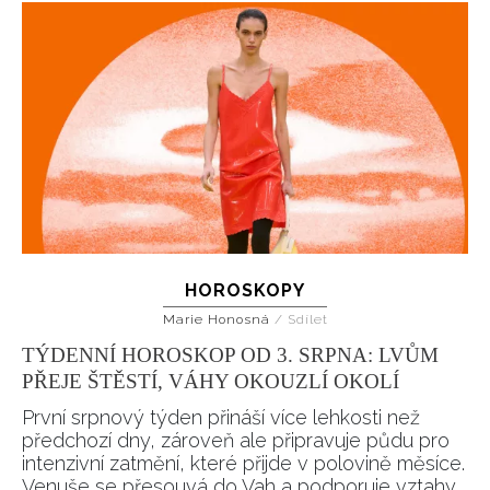
HOROSKOPY
Marie Honosná
/
Sdílet
TÝDENNÍ HOROSKOP OD 3. SRPNA: LVŮM
PŘEJE ŠTĚSTÍ, VÁHY OKOUZLÍ OKOLÍ
První srpnový týden přináší více lehkosti než
předchozí dny, zároveň ale připravuje půdu pro
intenzivní zatmění, které přijde v polovině měsíce.
Venuše se přesouvá do Vah a podporuje vztahy,