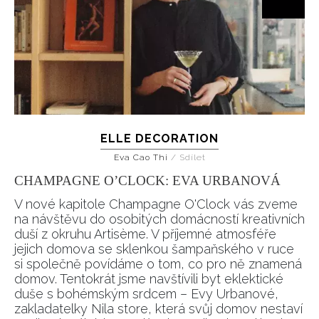
ELLE DECORATION
Eva Cao Thi
/
Sdílet
CHAMPAGNE O’CLOCK: EVA URBANOVÁ
V nové kapitole Champagne O'Clock vás zveme
na návštěvu do osobitých domácností kreativních
duší z okruhu Artisème. V příjemné atmosféře
jejich domova se sklenkou šampaňského v ruce
si společně povídáme o tom, co pro ně znamená
domov. Tentokrát jsme navštívili byt eklektické
duše s bohémským srdcem – Evy Urbanové,
zakladatelky Nila store, která svůj domov nestaví