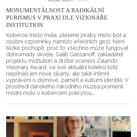
Nicole Štěch
/
Sdílet
MONUMENTÁLNOST A RADIKÁLNÍ
PURISMUS V PRAXI DLE VIZIONÁŘE
INSTITUTION
Koberce místo mola, pletené joraby místo bot a
osobní vzpomínky namísto efektních gest. Není
těžké pochopit, proč to všechno může fungovat
dohromady skvěle. Galib Gassanoff, zakladatel
projektu Institution a držitel ocenění Zalando
Visionary Award, ve své aktuální kolekci totiž
nepřináší jen nové siluety, ale také intimní
vyprávění o domově, paměti a kulturní identitě. V
prostředí dánského národního muzea proměnil
módní molo v kobercem pokrytou...