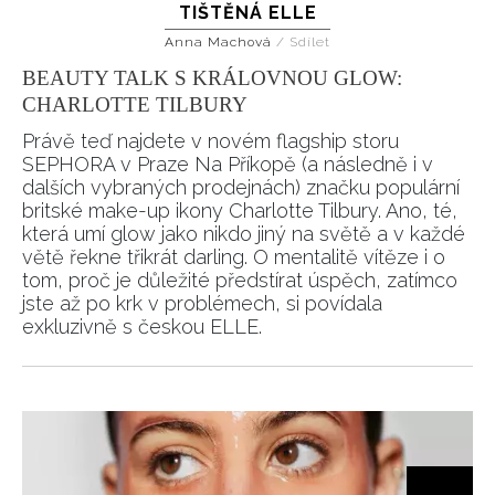
TIŠTĚNÁ ELLE
Anna Machová
/
Sdílet
BEAUTY TALK S KRÁLOVNOU GLOW:
CHARLOTTE TILBURY
Právě teď najdete v novém flagship storu
SEPHORA v Praze Na Příkopě (a následně i v
dalších vybraných prodejnách) značku populární
britské make-up ikony Charlotte Tilbury. Ano, té,
která umí glow jako nikdo jiný na světě a v každé
větě řekne třikrát darling. O mentalitě vítěze i o
tom, proč je důležité předstírat úspěch, zatímco
jste až po krk v problémech, si povídala
exkluzivně s českou ELLE.
NEWSLETTER
ODESLAT