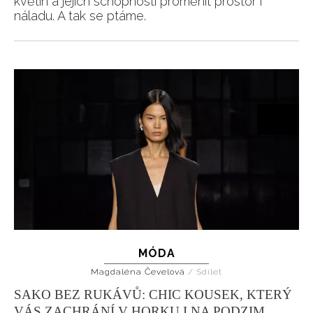
květin a jejich schopnosti proměnit prostor i
náladu. A tak se ptáme.
MÓDA
Magdaléna Čevelová
/
Sdílet
SAKO BEZ RUKÁVŮ: CHIC KOUSEK, KTERÝ
VÁS ZACHRÁNÍ V HORKU I NA PODZIM