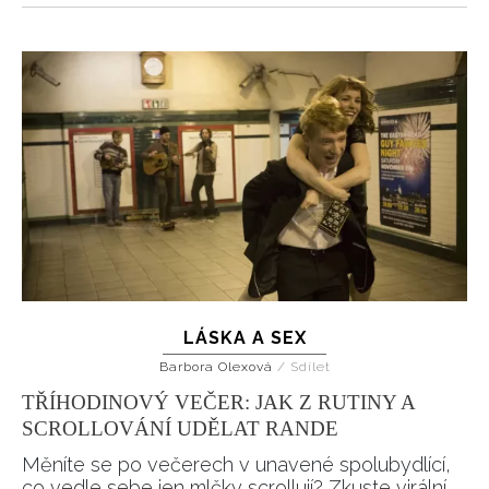
LÁSKA A SEX
Barbora Olexová
/
Sdílet
TŘÍHODINOVÝ VEČER: JAK Z RUTINY A
SCROLLOVÁNÍ UDĚLAT RANDE
Měníte se po večerech v unavené spolubydlící,
co vedle sebe jen mlčky scrollují? Zkuste virální