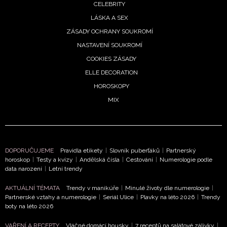
CELEBRITY
LÁSKA A SEX
ZÁSADY OCHRANY SOUKROMÍ
NASTAVENÍ SOUKROMÍ
COOKIES ZÁSADY
ELLE DECORATION
HOROSKOPY
MIX
DOPORUČUJEME
Pravidla etikety
|
Slovník puberťáků
|
Partnerský
horoskop
|
Testy a kvízy
|
Andělská čísla
|
Cestování
|
Numerologie podle
data narození
|
Letní trendy
AKTUÁLNÍ TÉMATA
Trendy v manikúře
|
Minulé životy dle numerologie
|
Partnerské vztahy a numerologie
|
Seriál Ulice
|
Plavky na léto 2026
|
Trendy
boty na léto 2026
VAŘENÍ A RECEPTY
Vláčné domácí housky
|
7 receptů na salátové zálivky
|