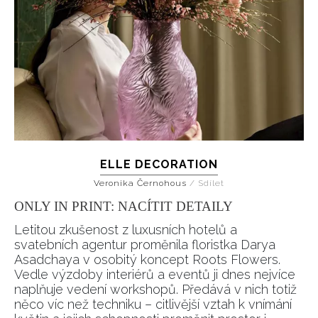
ELLE DECORATION
Veronika Černohous
/
Sdílet
ONLY IN PRINT: NACÍTIT DETAILY
Letitou zkušenost z luxusních hotelů a
svatebních agentur proměnila floristka Darya
Asadchaya v osobitý koncept Roots Flowers.
Vedle výzdoby interiérů a eventů ji dnes nejvíce
naplňuje vedení workshopů. Předává v nich totiž
něco víc než techniku – citlivější vztah k vnímání