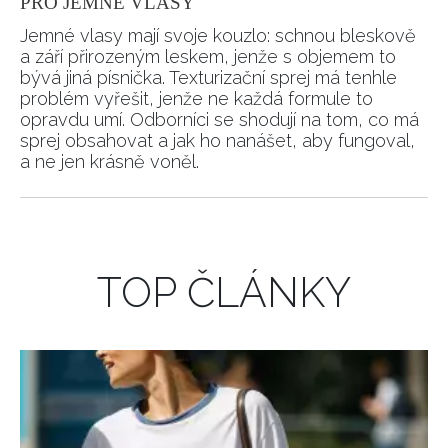
PRO JEMNÉ VLASY
Jemné vlasy mají svoje kouzlo: schnou bleskově
a září přirozeným leskem, jenže s objemem to
bývá jiná písnička. Texturizační sprej má tenhle
problém vyřešit, jenže ne každá formule to
opravdu umí. Odborníci se shodují na tom, co má
sprej obsahovat a jak ho nanášet, aby fungoval,
a ne jen krásně voněl.
TOP ČLÁNKY