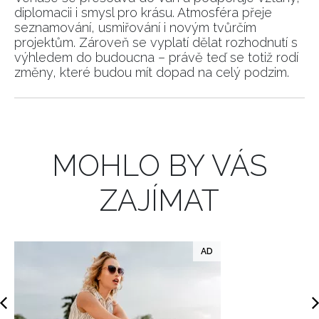
diplomacii i smysl pro krásu. Atmosféra přeje
seznamování, usmiřování i novým tvůrčím
INFORMACE
projektům. Zároveň se vyplatí dělat rozhodnutí s
výhledem do budoucna – právě teď se totiž rodí
REDAKCE
změny, které budou mít dopad na celý podzim.
MOHLO BY VÁS
ZAJÍMAT