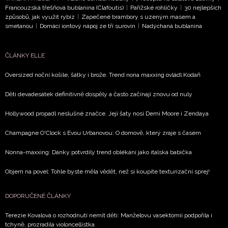
Francouzská třešňová bublanina (Clafoutis)
|
Pařížské rohlíčky
|
30 nejlepších
způsobů, jak využít rybíz
|
Zapečené brambory s uzeným masem a
smetanou
|
Domácí iontový nápoj ze tří surovin
|
Nadýchaná bublanina
ČLÁNKY ELLE
Oversized noční košile, šátky i brože. Trend nona maxxing ovládl Kodaň
Děti devadesátek definitivně dospěly a často začínají znovu od nuly
Hollywood propadl neslušné značce. Její šaty nosí Demi Moore i Zendaya
Champagne O'Clock s Evou Urbanovou: O domově, který zraje s časem
Nonna-maxxing: Dánky potvrdily trend oblékání jako italská babička
Objem na povel: Tohle byste měla vědět, než si koupíte texturizační sprej!
DOPORUČENÉ ČLÁNKY
Terezie Kovalová o rozhodnutí nemít děti: Manželovu vasektomii podpořila i
tchyně, prozradila violoncellistka