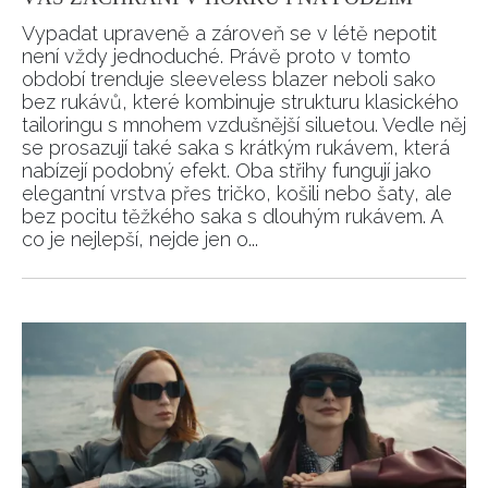
Vypadat upraveně a zároveň se v létě nepotit
není vždy jednoduché. Právě proto v tomto
období trenduje sleeveless blazer neboli sako
bez rukávů, které kombinuje strukturu klasického
tailoringu s mnohem vzdušnější siluetou. Vedle něj
se prosazují také saka s krátkým rukávem, která
nabízejí podobný efekt. Oba střihy fungují jako
elegantní vrstva přes tričko, košili nebo šaty, ale
bez pocitu těžkého saka s dlouhým rukávem. A
co je nejlepší, nejde jen o...