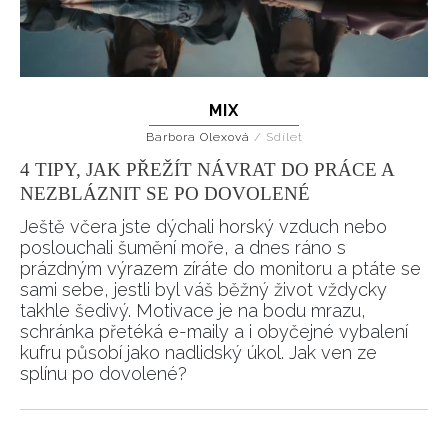
MIX
Barbora Olexová
/
Sdílet
4 TIPY, JAK PŘEŽÍT NÁVRAT DO PRÁCE A
NEZBLÁZNIT SE PO DOVOLENÉ
Ještě včera jste dýchali horský vzduch nebo
poslouchali šumění moře, a dnes ráno s
prázdným výrazem zíráte do monitoru a ptáte se
sami sebe, jestli byl váš běžný život vždycky
takhle šedivý. Motivace je na bodu mrazu,
schránka přetéká e-maily a i obyčejné vybalení
kufru působí jako nadlidský úkol. Jak ven ze
splínu po dovolené?