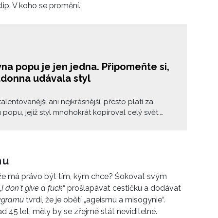
klip. V koho se promění.
na popu je jen jedna. Připomeňte si,
adonna udávala styl
talentovanější ani nejkrásnější, přesto platí za
 popu, jejíž styl mnohokrát kopíroval celý svět.
čný dříč, Madonna, celým jménem Madonna Louise
 Ciccone, dnes slaví 64. narozeniny. Zpěvačka,
atí za provokatérku, a to nejen v hudbě. Jakými
ráždila nejvíce?
hu
, že má právo být tím, kým chce? Šokovat svým
„
I don
ʼ
t give a fuck
“ prošlapávat cestičku a dodávat
agramu
tvrdí, že je obětí „ageismu a misogynie“.
d 45 let, měly by se zřejmě stát neviditelné.