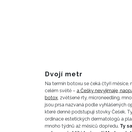
Dvojí metr
Na termín botoxu se čeká čtyři měsíce, n
celém světě –
a Češky nevyjímaje, naop
botox
, zvětšené rty, microneedling, mno
jsou prsa nazvaná podle vyhlášených oper
které denně podstupují stovky Češek. Ty, 
ordinace estetických dermatologů a pla
mnoho týdnů až měsíců dopředu.
Ty s