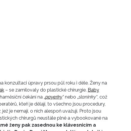
a konzultaci úpravy prsou půl roku i déle. Ženy na
ak
– se zamilovaly do plastické chirurgie.
Baby
haměsíční čekání na „
payerky
“
nebo „
slaninky“
, což
atérů, kteří je dělají, to všechno jsou procedury,
jež je nemají, o nich alespoň uvažují. Proto jsou
stických chirurgů neustále plné a vybookované na
amé ženy pak zasednou ke klávesnicím a