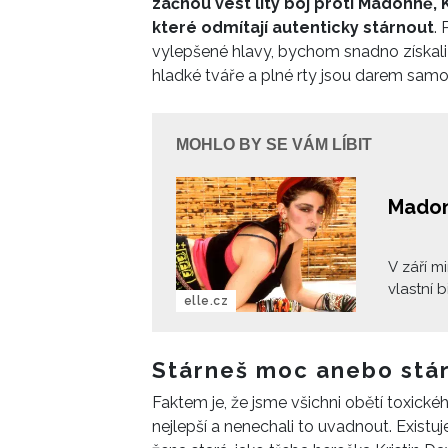
začnou vést lítý boj proti Madonně, 
které odmítají autenticky stárnout
. 
vylepšené hlavy, bychom snadno získali 
hladké tváře a plné rty jsou darem samo
MOHLO BY SE VÁM LÍBIT
Madon
V září m
vlastní 
elle.cz
přináší 
poznatek
vlastně 
Stárneš moc anebo stá
navenek 
Faktem je, že jsme všichni obětí toxick
nejlepší a nenechali to uvadnout. Existuj