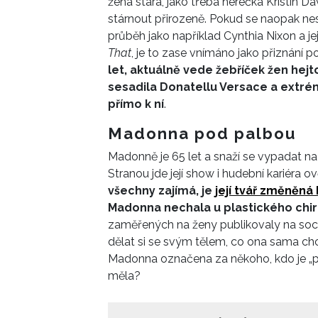
žena stará, jako třeba herečka Kristin D
stárnout přirozeně. Pokud se naopak ne
průběh jako například Cynthia Nixon a jej
That
, je to zase vnímáno jako přiznání p
let, aktuálně vede žebříček žen hej
sesadila Donatellu Versace a extré
přímo k ní
.
Madonna pod palbou
Madonně je 65 let a snaží se vypadat na 
Stranou jde její show i hudební kariéra
všechny zajímá, je
její tvář změněná
Madonna nechala u plastického chir
zaměřených na ženy publikovaly na soci
dělat si se svým tělem, co ona sama chce.
Madonna označena za někoho, kdo je „p
měla?