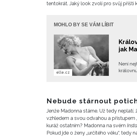
tentokrát. Jaký look zvolí pro svůj příští 
MOHLO BY SE VÁM LÍBIT
Králov
jak M
Není nej
královnu
elle.cz
Neskute
Veronica
která pl
modely d
Nebude stárnout potic
Jenže Madonna stárne. Už tedy neplatí
vzhledem a svou odvahou a přístupem 
kuráž ostatním? Madonna na svém
Inst
Pokud jde o ženy „určitého věku“, tedy na