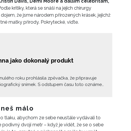
Kristin Davis, Demi Moore a dalším celebritám,
Podle kritiky, která se snáší na jejich chirurgy
dojem, že jsme národem přirozených krásek, jejichž
tné matky přírody. Pokrytecké, viďte.
na jako dokonalý produkt
inulého roku prohlásila zpěvačka, že připravuje
biografický snímek. S odstupem času toto oznámení
hned několik otázek, ale hlavně jeden důležitý
 o legendě, která dnes slaví narozeniny. Kdo je
Madonna a je skutečně tak otevřená, jak se
rneš málo
tváří?
ého tlaku, abychom ze sebe neustále vydávali to
e podivný dvojí metr – když je vidět, že se o sebe