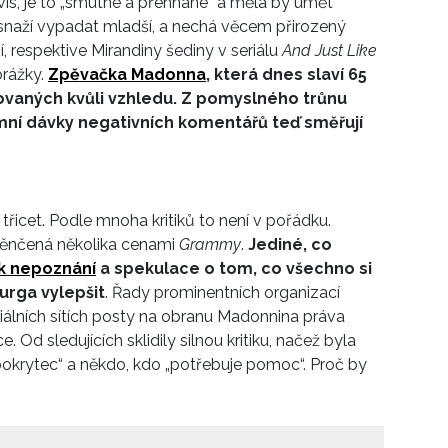
avis, je to „smutné a přehnané“ a měla by umět
snaží vypadat mladší, a nechá věcem přirozený
í, respektive Mirandiny šediny v seriálu
And Just Like
orážky.
Zpěvačka Madonna
, která dnes slaví 65
tovaných kvůli vzhledu. Z pomyslného trůnu
mní dávky negativních komentářů teď směřují
třicet. Podle mnoha kritiků to není v pořádku.
 ověnčená několika cenami
Grammy
.
Jediné, co
 k nepoznání
a spekulace o tom, co všechno si
urga vylepšit
. Řady prominentních organizací
álních sítích posty na obranu Madonnina práva
 Od sledujících sklidily silnou kritiku, načež byla
okrytec“ a někdo, kdo „potřebuje pomoc“. Proč by