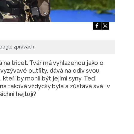
Přihlášením k newsletteru souhlasíte s
Obcho
společnosti BurdaMedia Extra s.r.o.
a potv
Zásadami ochrany soukromí
- BurdaMedia E
pracovat zejména k organizaci a vyhodnocení 
Chcete navíc dostávat i další zajímavé a exkluz
Pokud souhlasíte se zpracováním údajů k tom
oogle zprávách
soukromí BurdaMedia Extra s.r.o.
, zaškrtnět
á na třicet. Tvář má vyhlazenou jako o
vyzývavé outfity, dává na odiv svou
 kteří by mohli být jejími syny. Teď
a taková vždycky byla a zůstává svá i v
ichni hejtují?