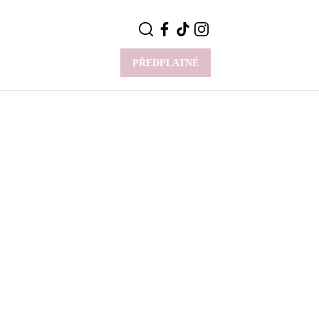
PŘEDPLATNÉ
VÍCE
Y
CELEBRITY
Novinky
Styl slavných
Rozhovory
ie