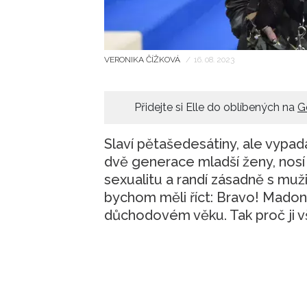
VERONIKA ČÍŽKOVÁ
/
16. 08. 2023
Přidejte si Elle do oblíbených na
G
Slaví pětašedesátiny, ale vypad
dvě generace mladší ženy, nosí 
sexualitu a randí zásadně s muži,
bychom měli říct: Bravo! Madonn
důchodovém věku. Tak proč ji vš