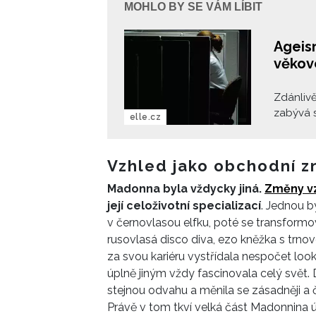
MOHLO BY SE VÁM LÍBIT
Ageism
věkov
Zdánlivě
zabývá s
elle.cz
společno
Ageismus
dovolit 
Vzhled jako obchodní z
Madonna byla vždycky jiná.
Změny v
její celoživotní specializací
. Jednou 
v černovlasou elfku, poté se transform
rusovlasá disco diva, ezo kněžka s trn
za svou kariéru vystřídala nespočet lo
úplně jiným vždy fascinovala celý svět. 
stejnou odvahu a měnila se zásadněji a 
Právě v tom tkví velká část Madonnina 