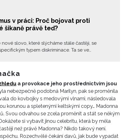
us v práci: Proč bojovat proti
é šikaně právě teď?
 nové slovo, které slýcháme stále častěji, se
pecifickým typem diskriminace. Ta se ve
sti zpravidla řeší z hlediska genderu nebo rasy.
 však přináší jasný důvod, proč si nikdo nemůže
ho ignorovat – týká se totiž každého z nás.
načka
zhledu
a provokace jeho prostřednictvím jsou
byla nebezpečně podobná Marilyn, pak se proměnila
ovala do kovbojky s medovými vlnami, následovala
ovou korunou a spletenými keltskými copy… Madonna
oků. Svou odvahou se zcela proměnit a stát se někým
Dokážete si vybavit jinou celebritu, která by měla
častěji než právě Madonna? Nikdo takový není.
úspěchu. Rozechvělé čekání davů, jak bude vypadat