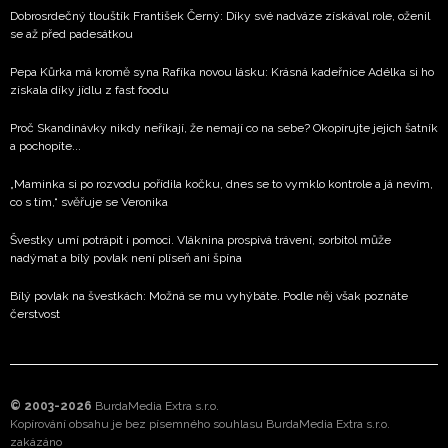
Dobrosrdečný tlouštík František Černý: Díky své nadváze získával role, oženil
se až před padesátkou
Pepa Kůrka má kromě syna Rafíka novou lásku: Krásná kadeřnice Adélka si ho
získala díky jídlu z fast foodu
Proč Skandinávky nikdy neříkají, že nemají co na sebe? Okopírujte jejich šatník
a pochopíte...
„Maminka si po rozvodu pořídila kočku, dnes se to vymklo kontrole a já nevím,
co s tím,“ svěřuje se Veronika
Švestky umí potrápit i pomoci. Vláknina prospívá trávení, sorbitol může
nadýmat a bílý povlak není plíseň ani špína
Bílý povlak na švestkách: Možná se mu vyhýbáte. Podle něj však poznáte
čerstvost
© 2003-2026
BurdaMedia Extra s.r.o.
Kopírování obsahu je bez písemného souhlasu BurdaMedia Extra s.r.o.
zakázáno