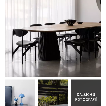
HOME
Přejít
do
galerie