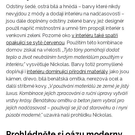
Odstíny šedé, ostrá bílá a hnědá – barvy které nikdy
nevyjdou z módy a dodají interiéru na nadčasovosti –
jsou dále doplněny odstíny zelené barvy, jež designér
INFORMACE
použil napříč místnostmi a umně tím propojil interiér s
venkovní zelení. Pozorné oko
v interiéru také spatří
REDAKCE
opakující se sytě červenou
. Použitím této kombinace
domov získal na vřelosti.
„Tyto tóny pomáhají dodat
teplo a život neutrálním tvrdým materiálům použitým v
interiéru,”
vysvětluje Nickolas. Barvy totiž promyšleně
doplňují i
interiéru dominující přírodní materiály
, jako jsou
kámen, dřevo, bílá benátská omítka, nerezová ocel a
další stříbrné kovy.
„V používání materiálů ze země je jistý
luxus. Kombinace jejich zpracování a ruční úpravy vytváří
vrstvy krásy. Benátskou omítku a beton jsem vybral pro
jejich nadčasovost – používají se již od starověku a i nyní
působí moderně,"
uzavírá naší prohlídku Nickolas.
Prohlédněte si oázu moderny