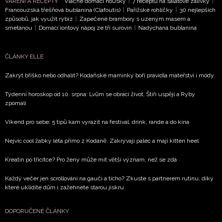
VAŘENÍ A RECEPTY
Vláčné domácí housky
|
7 receptů na salátové zálivky
|
Francouzská třešňová bublanina (Clafoutis)
|
Pařížské rohlíčky
|
30 nejlepších
způsobů, jak využít rybíz
|
Zapečené brambory s uzeným masem a
smetanou
|
Domácí iontový nápoj ze tří surovin
|
Nadýchaná bublanina
ČLÁNKY ELLE
Zakrýt bříško nebo odhalit? Kodaňské maminky boří pravidla mateřství i módy
Týdenní horoskop od 10. srpna: Lvům se obrací život, Štíři uspějí a Ryby
zpomalí
Víkend pro sebe: 5 tipů kam vyrazit na festival, drink, rande a do kina
Nejvíc cool žabky léta přímo z Kodaně. Zakrývají palec a mají kitten heel
Kreatin po třicítce? Pro ženy může mít větší význam, než se zdá
Každý večer jen scrollování na gauči a ticho? Zkuste s partnerem rutinu, díky
které uklidíte dům i zažehnete starou jiskru
DOPORUČENÉ ČLÁNKY