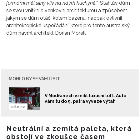
formami měl silný vliv na návrh kuchyně.”
Stahlův dům
se svou vnitřní a venkovní architekturou a způsobem,
jakým se dům otáčí kolem bazénu, naopak ovlivnil
architektonické uspořádání, které pro tento australský
dům navrhl architekt Dorian Morelli.
MOHLO BY SE VÁM LÍBIT
V Modřanech vznikl luxusní loft. Auto
vám tu do 9. patra vyveze výtah
elle.cz
Neutrální a zemitá paleta, která
obstojí ve zkoušce časem