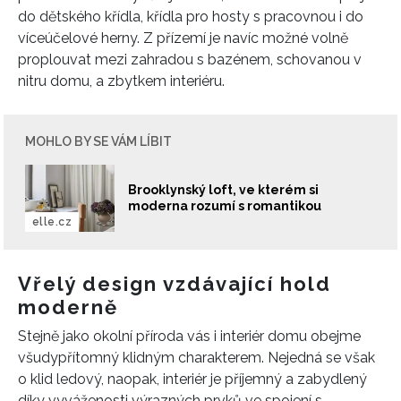
do dětského křídla, křídla pro hosty s pracovnou i do
víceúčelové herny. Z přízemí je navíc možné volně
proplouvat mezi zahradou s bazénem, schovanou v
nitru domu, a zbytkem interiéru.
MOHLO BY SE VÁM LÍBIT
Brooklynský loft, ve kterém si
moderna rozumí s romantikou
elle.cz
Vřelý design vzdávající hold
moderně
Stejně jako okolní příroda vás i interiér domu obejme
všudypřítomný klidným charakterem. Nejedná se však
o klid ledový, naopak, interiér je příjemný a zabydlený
díky vyváženosti výrazných prvků ve spojení s