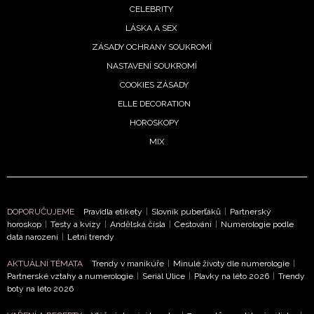
CELEBRITY
Chcete navíc dostávat i další zajímavé a exkluzivní
informace od našich partnerů? Pokud souhlasíte se
LÁSKA A SEX
zpracováním údajů k tomuto účelu podle
Zásad ochrany
ZÁSADY OCHRANY SOUKROMÍ
soukromí BurdaMedia Extra s.r.o.
, zaškrtněte toto pole.
NASTAVENÍ SOUKROMÍ
COOKIES ZÁSADY
ELLE DECORATION
HOROSKOPY
MIX
DOPORUČUJEME
Pravidla etikety
|
Slovník puberťáků
|
Partnerský
horoskop
|
Testy a kvízy
|
Andělská čísla
|
Cestování
|
Numerologie podle
data narození
|
Letní trendy
AKTUÁLNÍ TÉMATA
Trendy v manikúře
|
Minulé životy dle numerologie
|
Partnerské vztahy a numerologie
|
Seriál Ulice
|
Plavky na léto 2026
|
Trendy
boty na léto 2026