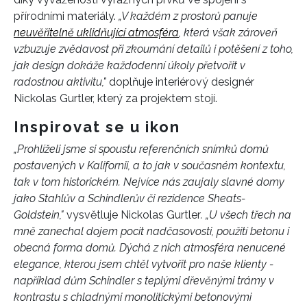
přírodními materiály.
„V každém z
prostorů panuje
neuvěřitelně uklidňující atmosféra
, která však zároveň
vzbuzuje zvědavost při zkoumání detailů i potěšení z toho,
jak design dokáže každodenní úkoly přetvořit v
radostnou aktivitu,"
d
oplňuje interiérový designér
Nickolas Gurtler, který za projektem stojí.
Inspirovat se u ikon
„Prohlíželi jsme si spoustu referenčních snímků domů
postavených v Kalifornii, a to jak v současném kontextu,
tak v tom historickém. Nejvíce nás zaujaly slavné domy
jako Stahlův a Schindlerův či rezidence Sheats-
Goldstein,"
vysvětluje Nickolas Gurtler
. „U všech třech na
mně zanechal dojem pocit nadčasovosti, použití betonu i
obecná forma domů. Dýchá z nich atmosféra nenucené
elegance, kterou jsem chtěl vytvořit pro naše klienty -
například dům Schindler s teplými dřevěnými trámy v
kontrastu s chladnými monolitickými betonovými