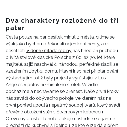
Dva charaktery rozložené do tří
pater
Cesta pouze na pár desítek minut z města, cítíme se
však jako bychom překonali nejen kontinenty, ale i
desetiletí.
V domě mladé rodiny
nás hned při příchodu
přivítá stylové klasické Porsche z 60. až 70. let, které
majitelé, ať již naschvál či náhodou, perfektně sladili se
vzezřením zbytku domu. Hlavní inspirací při plánování
výstavby jim totiž byly projekty vyrůstající v Los
Angeles v polovině minulého století. Vozidlo
obcházíme a necháváme se přenést. Naše první kroky
nás zavádí do obývacího pokoje, ve kterém nás na
první pohled upoutá nepatrný souboj tvarů, který svádí
dřevěné obložení stěn s čtvercovým kobercem.
Otevřený prostor tohoto pokoje následně elegantně
přechází do kuchyně s jídelnou, ze které lze dále přejít