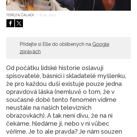
HOME
TEREZA ČALADI
/
8. 04. 2021
Přidejte si Elle do oblíbených na
Google
zprávách
Od počátku lidské historie oslavují
spisovatelé, básníci i skladatelé myšlenku,
že pro každou duši existuje pouze jedna
opravdová láska (nemluvě o tom, že v
současné době tento fenomén vidíme
neustále na našich televizních
obrazovkách). A tak není divu, že na ni
čekáme, hledáme ji, nebo v ni vůbec
věříme. Je to ale pravda? Je nám souzen