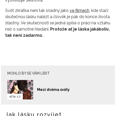
vysvětluje Šetinová.
Svět zkrátka není tak snadný jako
ve filmech
, kde stačí
skutečnou lásku nalézt a člověk je pak do konce života
šťastný. Ve skutečnosti se jedná spíše o práci na vztahu
než o samotné hledání.
Protože ať je láska jakákoliv,
tak není zadarmo.
MOHLO BY SE VÁM LÍBIT
Mezi dvěma světy
elle.cz
Jak lásku rozvíjet