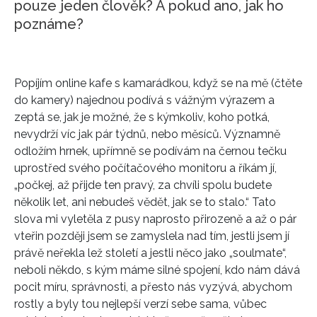
pouze jeden člověk? A pokud ano, jak ho
poznáme?
Popíjím online kafe s kamarádkou, když se na mě (čtěte
do kamery) najednou podívá s vážným výrazem a
zeptá se, jak je možné, že s kýmkoliv, koho potká,
nevydrží víc jak pár týdnů, nebo měsíců. Významně
odložím hrnek, upřímně se podívám na černou tečku
uprostřed svého počítačového monitoru a říkám jí,
„počkej, až přijde ten pravý, za chvíli spolu budete
několik let, ani nebudeš vědět, jak se to stalo.“ Tato
slova mi vyletěla z pusy naprosto přirozeně a až o pár
vteřin později jsem se zamyslela nad tím, jestli jsem jí
právě neřekla lež století a jestli něco jako „soulmate“,
neboli někdo, s kým máme silné spojení, kdo nám dává
pocit míru, správnosti, a přesto nás vyzývá, abychom
rostly a byly tou nejlepší verzí sebe sama, vůbec