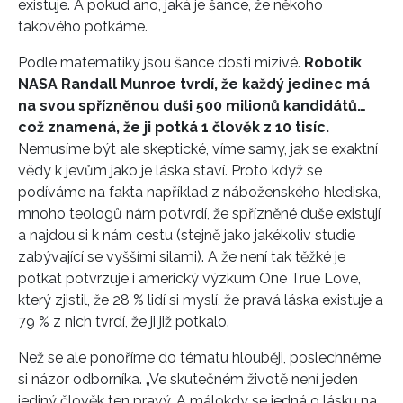
existuje. A pokud ano, jaká je šance, že někoho
takového potkáme.
Podle matematiky jsou šance dosti mizivé.
Robotik
NASA Randall Munroe tvrdí, že každý jedinec má
na svou spřízněnou duši 500 milionů kandidátů…
což znamená, že ji potká 1 člověk z 10 tisíc.
Nemusíme být ale skeptické, víme samy, jak se exaktní
vědy k jevům jako je láska staví. Proto když se
podíváme na fakta například z náboženského hlediska,
mnoho teologů nám potvrdí, že spřízněné duše existují
a najdou si k nám cestu (stejně jako jakékoliv studie
zabývající se vyššími silami). A že není tak těžké je
potkat potvrzuje i americký výzkum One True Love,
který zjistil, že 28 % lidí si myslí, že pravá láska existuje a
79 % z nich tvrdí, že ji již potkalo.
Než se ale ponoříme do tématu hlouběji, poslechněme
si názor odborníka. „Ve skutečném životě není jeden
jediný člověk ten pravý. A málokdy se jedná o lásku na