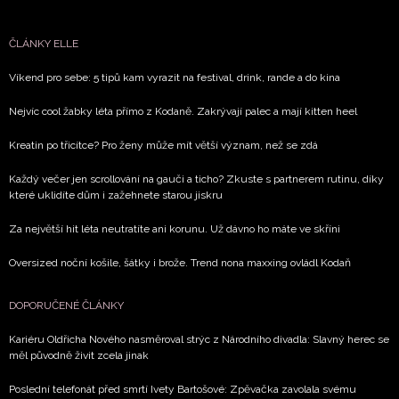
ČLÁNKY ELLE
Víkend pro sebe: 5 tipů kam vyrazit na festival, drink, rande a do kina
Nejvíc cool žabky léta přímo z Kodaně. Zakrývají palec a mají kitten heel
Kreatin po třicítce? Pro ženy může mít větší význam, než se zdá
Každý večer jen scrollování na gauči a ticho? Zkuste s partnerem rutinu, díky
které uklidíte dům i zažehnete starou jiskru
Za největší hit léta neutratíte ani korunu. Už dávno ho máte ve skříni
Oversized noční košile, šátky i brože. Trend nona maxxing ovládl Kodaň
DOPORUČENÉ ČLÁNKY
Kariéru Oldřicha Nového nasměroval strýc z Národního divadla: Slavný herec se
měl původně živit zcela jinak
Poslední telefonát před smrtí Ivety Bartošové: Zpěvačka zavolala svému