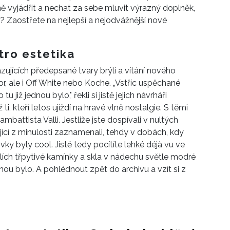
ně vyjádřit a nechat za sebe mluvit výrazný doplněk,
? Zaostřete na nejlepší a nejodvážnější nové
tro estetika
zujících předepsané tvary brýlí a vítání nového
r, ale i Off White nebo Koche.
„
Vstříc uspěchané
iž jednou bylo," řekli si jistě jejich návrháři
i, kteří letos ujíždí na hravé vlně nostalgie. S těmi
battista Valli. Jestliže jste dospívali v nultých
ající z minulosti zaznamenali, tehdy v dobách, kdy
ky byly cool. Jistě tedy pocítíte lehké d
éjà vu
ve
ýlích třpytivé kamínky a skla v nádechu světle modré
dnou bylo. A pohlédnout zpět do archivu a vzít si z