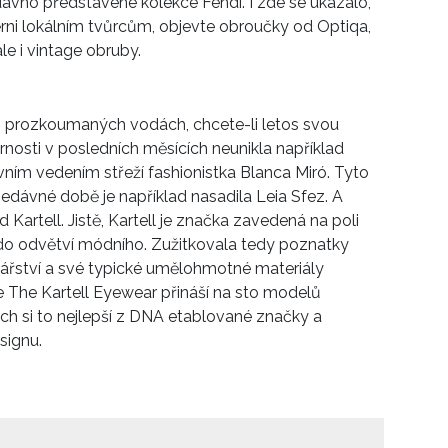
ávno představené kolekce Fendi. I zde se ukázalo,
věrni lokálním tvůrcům, objevte obroučky od Optiqa,
le i vintage obruby.
prozkoumaných vodách, chcete-li letos svou
zornosti v posledních měsících neunikla například
ním vedením střeží fashionistka Blanca Miró. Tyto
nedávné době je například nasadila Leia Sfez. A
Kartell. Jistě, Kartell je značka zavedená na poli
 do odvětví módního. Zužitkovala tedy poznatky
ářství a své typické umělohmotné materiály
e The Kartell Eyewear přináší na sto modelů
cích si to nejlepší z DNA etablované značky a
signu.