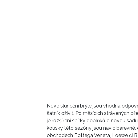
Nové sluneční brýle jsou vhodná odpově
šatník oživit. Po měsících strávených p
je rozšíření sbírky doplňků o novou sadu
kousky této sezóny jsou navíc barevné, e
obchodech Bottega Veneta, Loewe či Ba