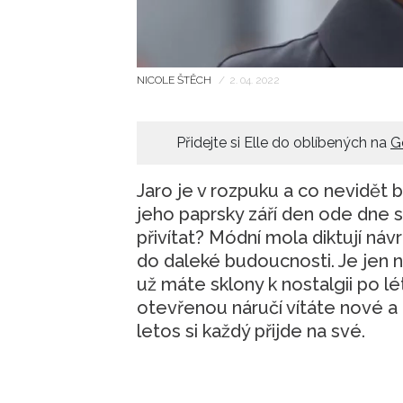
NICOLE ŠTĚCH
/
2. 04. 2022
Přidejte si Elle do oblíbených na
G
Jaro je v rozpuku a co nevidět 
jeho paprsky září den ode dne sil
přivítat? Módní mola diktují náv
do daleké budoucnosti. Je jen n
už máte sklony k nostalgii po lé
otevřenou náručí vítáte nové a
letos si každý přijde na své.