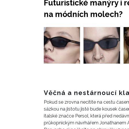
Futuristické manýry i r
na módních molech?
Věčná a nestárnoucí kl
Pokud se zrovna necítíte na cestu čas
sázkou na jistotu jistě bude kousek čase
italské značce Persol, která před nedáv
průkopnickým návrhářem Jonathanem And