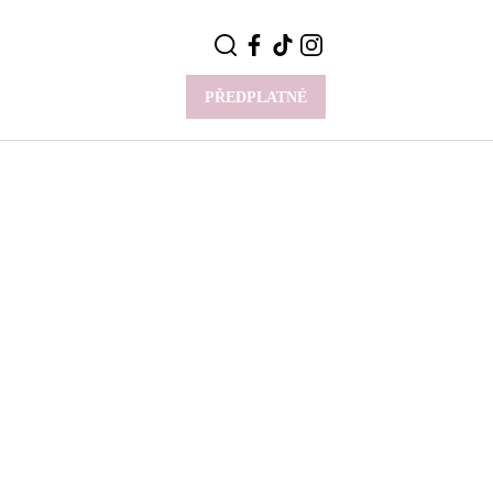
PŘEDPLATNÉ
VÍCE
Y
CELEBRITY
Novinky
Styl slavných
Rozhovory
ie