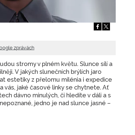
Přihlášením k newsletteru souhlasíte s
Obcho
společnosti BurdaMedia Extra s.r.o.
a potv
Zásadami ochrany soukromí
- BurdaMedia E
pracovat zejména k organizaci a vyhodnocení 
Chcete navíc dostávat i další zajímavé a exkluz
Pokud souhlasíte se zpracováním údajů k tom
oogle zprávách
soukromí BurdaMedia Extra s.r.o.
, zaškrtnět
budou stromy v plném květu. Slunce sílí a
něji. V jakých slunečních brýlích jaro
rat estetiky z přelomu milénia i expedice
a vás, jaké časové linky se chytnete. Ať
tech dávno minulých, či hledíte v dáli a s
 nepoznané, jedno je nad slunce jasné –