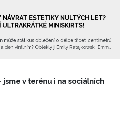
 NÁVRAT ESTETIKY NULTÝCH LET?
JÍ ULTRAKRÁTKÉ MINISKIRTS!
en může stát kus oblečení o délce třiceti centimetrů
a den virálním? Oblékly ji Emily Ratajkowski, Emma
Hailey Bieber, Naomi Campbell, Nicole Kidman,
chafer, Chiara Ferragni, Elsa Hosk, Zendaya nebo
did, ale třeba i Anna Dello Russo. Tento výčet však
jmény módního světa zdaleka nekončí. Ultrakrátké
 jsme v terénu i na sociálních
ts milují slavné osobnosti i stylisté módních
, jejich délka ovšem dráždí ty, kteří by je nejraději
i v zapomnění estetiky let nultých.