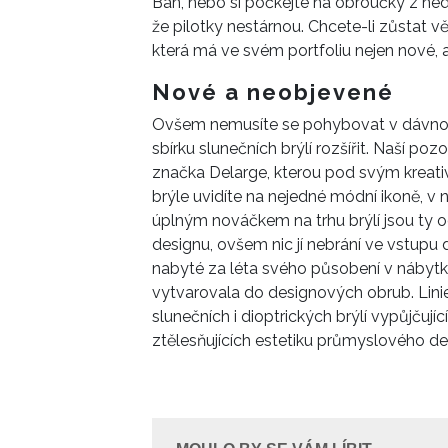
Ban, nebo si počkejte na obroučky z ned
že pilotky nestárnou. Chcete-li zůstat 
která má ve svém portfoliu nejen nové, a
Nové a neobjevené
Ovšem nemusíte se pohybovat v dávno 
sbírku slunečních brýlí rozšířit. Naší po
značka Delarge, kterou pod svým kreativ
brýle uvidíte na nejedné módní ikoně, v 
úplným nováčkem na trhu brýlí jsou ty od 
designu, ovšem nic jí nebrání ve vstupu
nabyté za léta svého působení v nábytk
vytvarovala do designových obrub. Lini
slunečních i dioptrických brýlí vypůjčují
ztělesňujících estetiku průmyslového de