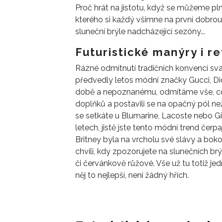
Proč hrát na jistotu, když se můžeme pl
kterého si každý všimne na první dobrou
sluneční brýle nadcházející sezóny...
Futuristické manýry i re
Rázné odmítnutí tradičních konvencí sva
předvedly letos módní značky Gucci, Dio
době a nepoznanému, odmítáme vše, co tu j
doplňků a postavili se na opačný pól než t
se setkáte u Blumarine, Lacoste nebo Giam
letech, jistě jste tento módní trend čerp
Britney byla na vrcholu své slávy a bokov
chvíli, kdy zpozorujete na slunečních br
či červánkově růžové. Vše už tu totiž je
něj to nejlepší, není žádný hřích.