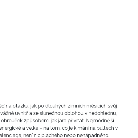
ď na otázku, jak po dlouhých zimních měsících svůj
řevážně uvnitř a se slunečnou oblohou v nedohlednu,
 obrouček způsobem, jak jaro přivítat. Nejmódnější
nergické a velké – na tom, co je k mání na pultech v
lenciaga, není nic plachého nebo nenápadného.