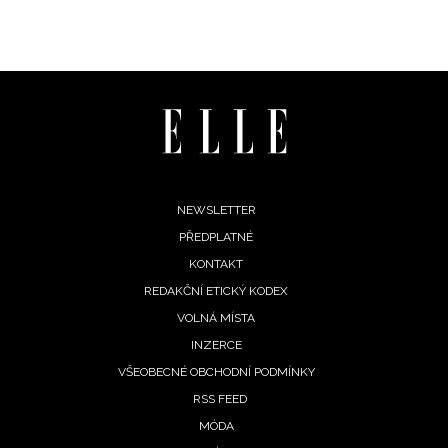
Chcete navíc dostávat i další zajímavé a exkluzivní
informace od našich partnerů? Pokud souhlasíte se
zpracováním údajů k tomuto účelu podle
Zásad ochrany
soukromí BurdaMedia Extra s.r.o.
, zaškrtněte toto pole.
Footer
NEWSLETTER
PŘEDPLATNÉ
menu
KONTAKT
REDAKČNÍ ETICKÝ KODEX
VOLNÁ MÍSTA
INZERCE
VŠEOBECNÉ OBCHODNÍ PODMÍNKY
RSS FEED
MÓDA