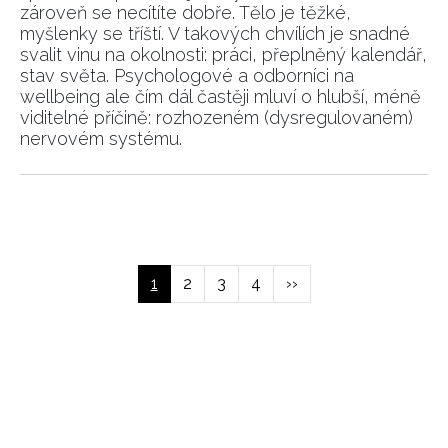
zároveň se necítíte dobře. Tělo je těžké,
myšlenky se tříští. V takových chvílích je snadné
svalit vinu na okolnosti: práci, přeplněný kalendář,
stav světa. Psychologové a odborníci na
wellbeing ale čím dál častěji mluví o hlubší, méně
viditelné příčině: rozhozeném (dysregulovaném)
nervovém systému.
NEWSLETTER
Pagination
ODESLAT
Aktuální
1
Page
2
Page
3
Page
4
Následující
››
stránka
stránka
Přihlášením k newsletteru souhlasíte s
Obchodními
podmínkami společnosti BurdaMedia Extra s.r.o.
a
potvrzujete, že jste se seznámili se
Zásadami
ochrany soukromí
- BurdaMedia Extra s.r.o. bude s
Vašimi údaji pracovat zejména k organizaci a
vyhodnocení akce a zasílání novinek.