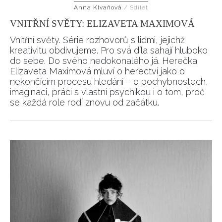
Anna Klvaňová
/
Sdílet
VNITŘNÍ SVĚTY: ELIZAVETA MAXIMOVÁ
Vnitřní světy. Série rozhovorů s lidmi, jejichž
INFORMACE
kreativitu obdivujeme. Pro svá díla sahají hluboko
do sebe. Do svého nedokonalého já. Herečka
REDAKCE
Elizaveta Maximová mluví o herectví jako o
nekončícím procesu hledání – o pochybnostech,
imaginaci, práci s vlastní psychikou i o tom, proč
se každá role rodí znovu od začátku.