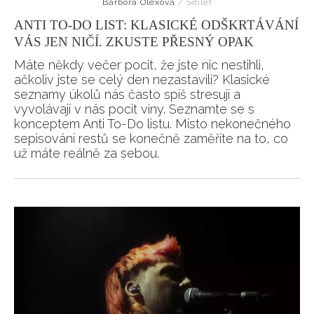
Barbora Olexová
/
Sdílet
ANTI TO-DO LIST: KLASICKÉ ODŠKRTÁVÁNÍ
VÁS JEN NIČÍ. ZKUSTE PŘESNÝ OPAK
Máte někdy večer pocit, že jste nic nestihli,
ačkoliv jste se celý den nezastavili? Klasické
seznamy úkolů nás často spíš stresují a
vyvolávají v nás pocit viny. Seznamte se s
konceptem Anti To-Do listu. Místo nekonečného
sepisování restů se konečně zaměříte na to, co
už máte reálně za sebou.