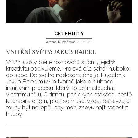
CELEBRITY
Anna Klvaňová
/
Sdílet
VNITŘNÍ SVĚTY: JAKUB BAIERL
Vnitřní světy. Série rozhovorů s lidmi, jejichž
kreativitu obdivujeme. Pro svá díla sahají hluboko
do sebe. Do svého nedokonalého já. Hudebník
Jakub Baierl mluví o tvorbě jako o hluboce
intuitivním procesu, který ho učí naslouchat
vlastnímu tělu. O tinnitu, panických atakách, cestě
k terapii a o tom, proč se musel vzdát paralyzující
touhy být nejlepší, aby mohl znovu najít radost z
hudby.