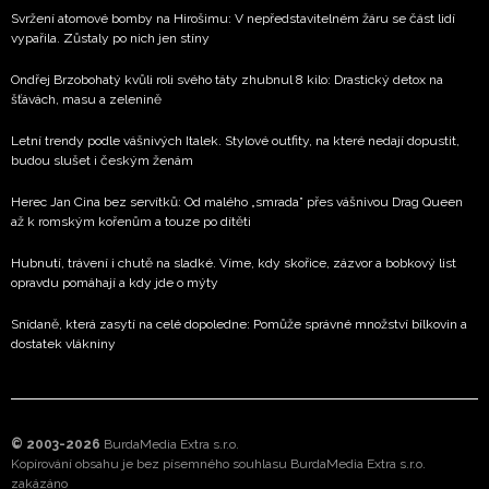
Svržení atomové bomby na Hirošimu: V nepředstavitelném žáru se část lidí
vypařila. Zůstaly po nich jen stíny
Ondřej Brzobohatý kvůli roli svého táty zhubnul 8 kilo: Drastický detox na
šťávách, masu a zelenině
Letní trendy podle vášnivých Italek. Stylové outfity, na které nedají dopustit,
budou slušet i českým ženám
Herec Jan Cina bez servítků: Od malého „smrada” přes vášnivou Drag Queen
až k romským kořenům a touze po dítěti
Hubnutí, trávení i chutě na sladké. Víme, kdy skořice, zázvor a bobkový list
opravdu pomáhají a kdy jde o mýty
Snídaně, která zasytí na celé dopoledne: Pomůže správné množství bílkovin a
dostatek vlákniny
© 2003-2026
BurdaMedia Extra s.r.o.
Kopírování obsahu je bez písemného souhlasu BurdaMedia Extra s.r.o.
zakázáno