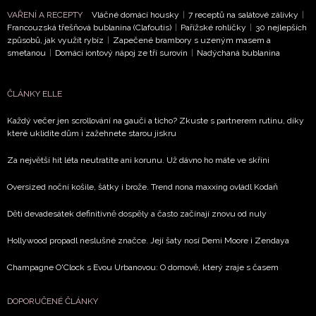
VAŘENÍ A RECEPTY
Vláčné domácí housky
|
7 receptů na salátové zálivky
|
Francouzská třešňová bublanina (Clafoutis)
|
Pařížské rohlíčky
|
30 nejlepších
způsobů, jak využít rybíz
|
Zapečené brambory s uzeným masem a
smetanou
|
Domácí iontový nápoj ze tří surovin
|
Nadýchaná bublanina
ČLÁNKY ELLE
Každý večer jen scrollování na gauči a ticho? Zkuste s partnerem rutinu, díky
které uklidíte dům i zažehnete starou jiskru
Za největší hit léta neutratíte ani korunu. Už dávno ho máte ve skříni
Oversized noční košile, šátky i brože. Trend nona maxxing ovládl Kodaň
Děti devadesátek definitivně dospěly a často začínají znovu od nuly
Hollywood propadl neslušné značce. Její šaty nosí Demi Moore i Zendaya
Champagne O'Clock s Evou Urbanovou: O domově, který zraje s časem
DOPORUČENÉ ČLÁNKY