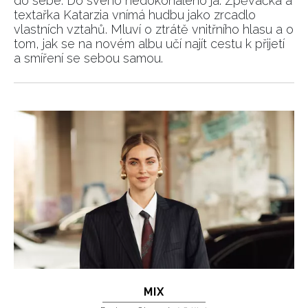
do sebe. Do svého nedokonalého já. Zpěvačka a
textařka Katarzia vnímá hudbu jako zrcadlo
vlastních vztahů. Mluví o ztrátě vnitřního hlasu a o
tom, jak se na novém albu učí najít cestu k přijetí
a smíření se sebou samou.
MIX