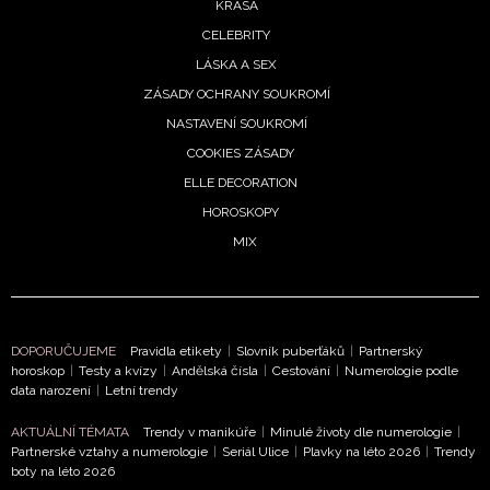
KRÁSA
CELEBRITY
LÁSKA A SEX
ZÁSADY OCHRANY SOUKROMÍ
NASTAVENÍ SOUKROMÍ
COOKIES ZÁSADY
ELLE DECORATION
HOROSKOPY
MIX
DOPORUČUJEME
Pravidla etikety
|
Slovník puberťáků
|
Partnerský
horoskop
|
Testy a kvízy
|
Andělská čísla
|
Cestování
|
Numerologie podle
data narození
|
Letní trendy
AKTUÁLNÍ TÉMATA
Trendy v manikúře
|
Minulé životy dle numerologie
|
Partnerské vztahy a numerologie
|
Seriál Ulice
|
Plavky na léto 2026
|
Trendy
boty na léto 2026