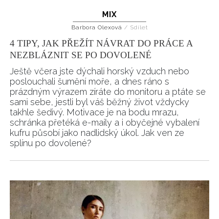
MIX
HOME
Barbora Olexová
/
Sdílet
4 TIPY, JAK PŘEŽÍT NÁVRAT DO PRÁCE A
NEZBLÁZNIT SE PO DOVOLENÉ
Ještě včera jste dýchali horský vzduch nebo
poslouchali šumění moře, a dnes ráno s
prázdným výrazem zíráte do monitoru a ptáte se
sami sebe, jestli byl váš běžný život vždycky
takhle šedivý. Motivace je na bodu mrazu,
schránka přetéká e-maily a i obyčejné vybalení
kufru působí jako nadlidský úkol. Jak ven ze
splínu po dovolené?