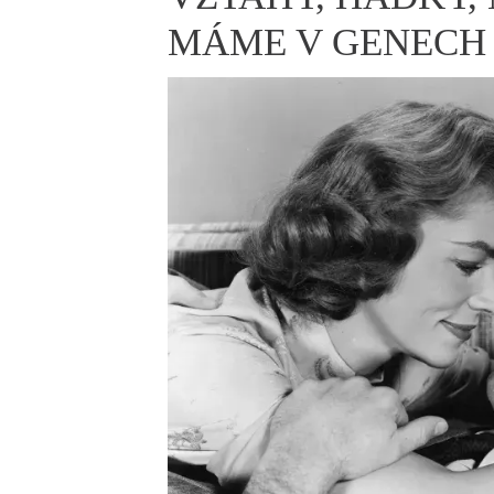
ELLE BEAUTY LOUNGE
L
MÁME V GENECH
S
V
S
S
ELLE DECORATION
H
INFORMACE
REDAKCE