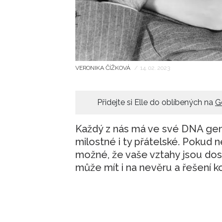
VERONIKA ČÍŽKOVÁ
/
14. 02. 2023
Přidejte si Elle do oblíbených na
G
Každý z nás má ve své DNA gen
milostné i ty přátelské. Pokud 
možné, že vaše vztahy jsou dos
může mít i na nevěru a řešení ko