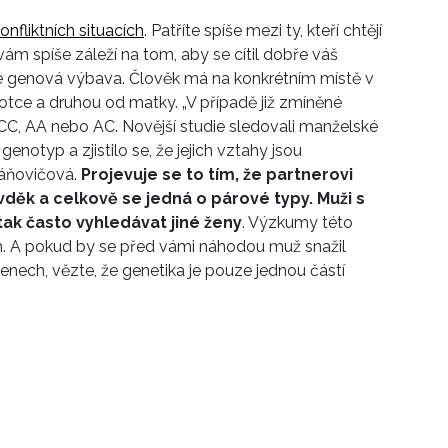
onfliktních situacích
. Patříte spíše mezi ty, kteří chtějí
ám spíše záleží na tom, aby se cítil dobře váš
aše genová výbava. Člověk má na konkrétním místě v
tce a druhou od matky. „V případě již zmíněné
CC, AA nebo AC. Novější studie sledovali manželské
notyp a zjistilo se, že jejich vztahy jsou
Káňovičová.
Projevuje se to tím, že partnerovi
 vděk a celkově se jedná o párové typy. Muži s
ak často vyhledávat jiné ženy
. Výzkumy této
ch. A pokud by se před vámi náhodou muž snažil
enech, vězte, že genetika je pouze jednou částí