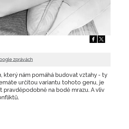
Přihlášením k newsletteru souhlasíte s
Obcho
společnosti BurdaMedia Extra s.r.o.
a potv
Zásadami ochrany soukromí
- BurdaMedia E
pracovat zejména k organizaci a vyhodnocení 
Chcete navíc dostávat i další zajímavé a exkluz
Pokud souhlasíte se zpracováním údajů k tom
soukromí BurdaMedia Extra s.r.o.
, zaškrtnět
oogle zprávách
, který nám pomáhá budovat vztahy - ty
nemáte určitou variantu tohoto genu, je
t pravděpodobně na bodě mrazu. A vliv
nfliktů.