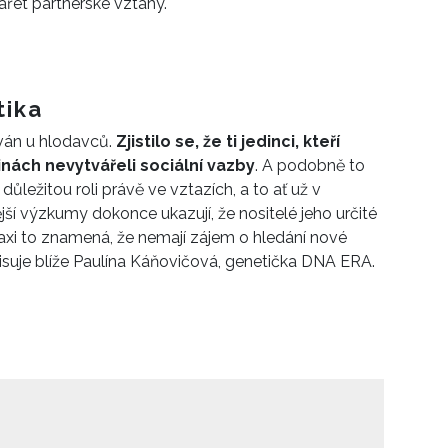
řet partnerské vztahy.
tika
ván u hlodavců.
Zjistilo se, že ti jedinci, kteří
inách nevytvářeli sociální vazby
. A podobně to
důležitou roli právě ve vztazích, a to ať už v
ší výzkumy dokonce ukazují, že nositelé jeho určité
raxi to znamená, že nemají zájem o hledání nové
pisuje blíže Paulína Káňovičová, genetička DNA ERA.