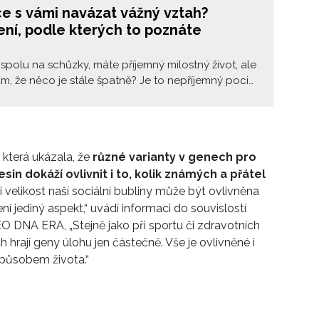
e s vámi navázat vážný vztah?
ní, podle kterých to poznáte
spolu na schůzky, máte příjemný milostný život, ale
ám, že něco je stále špatně? Je to nepříjemný pocit,
a? Jak poznat, že vás váš partner vodí za nos, či si
tý tím, zda by s vámi chtěl navázat vážný vztah?
 která ukázala, že
různé varianty v genech pro
n dokáží ovlivnit i to, kolik známých a přátel
 i velikost naší sociální bubliny může být ovlivněna
 jediný aspekt,“ uvádí informaci do souvislostí
O DNA ERA, „Stejně jako při sportu či zdravotních
 hrají geny úlohu jen částečně. Vše je ovlivněné i
způsobem života.“