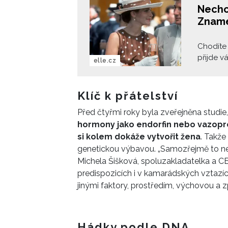
Nechc
Zname
Chodíte 
přijde v
elle.cz
či realit
není jis
Klíč k přátelství
Před čtyřmi roky byla zveřejněna studie,
hormony jako endorfin nebo vazopresi
si kolem dokáže vytvořit žena
. Takže
genetickou výbavou. „Samozřejmě to není
Michela Šišková, spoluzakladatelka a CE
predispozicích i v kamarádských vztazích
jinými faktory, prostředím, výchovou a 
Hádky podle DNA