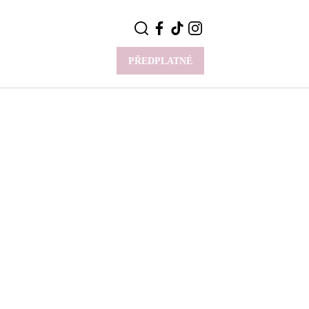
PŘEDPLATNÉ
VÍCE
Y
CELEBRITY
Novinky
Styl slavných
Rozhovory
ie