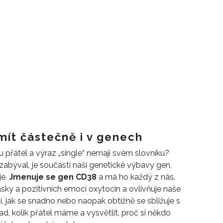
mít částečně i v genech
u přátel a výraz „single“ nemají svém slovníku?
abýval, je součástí naší genetické výbavy gen,
je.
Jmenuje se gen CD38
a má ho každý z nás.
sky a pozitivních emocí oxytocin a ovlivňuje naše
, jak se snadno nebo naopak obtížně se sbližuje s
ad, kolik přátel máme a vysvětlit, proč si někdo