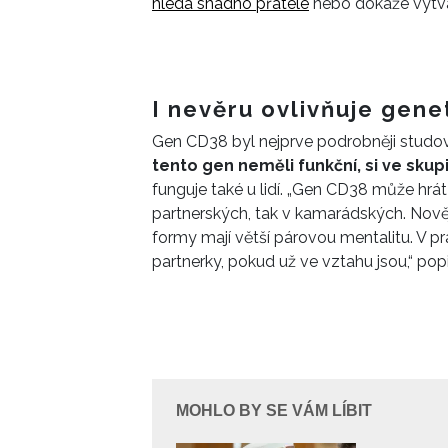
hledá snadno přátele
nebo dokáže vytvá
I nevěru ovlivňuje gene
Gen CD38 byl nejprve podrobněji studo
tento gen neměli funkční, si ve skup
funguje také u lidí. „Gen CD38 může hrát 
partnerských, tak v kamarádských. Nověj
formy mají větší párovou mentalitu. V p
partnerky, pokud už ve vztahu jsou,“ po
MOHLO BY SE VÁM LÍBIT