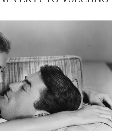
ÁSKA A SEX
ELLEPHORIA
ELLE STOR
ingles
y a on
ex
vatba
OME
NEWSLETTER