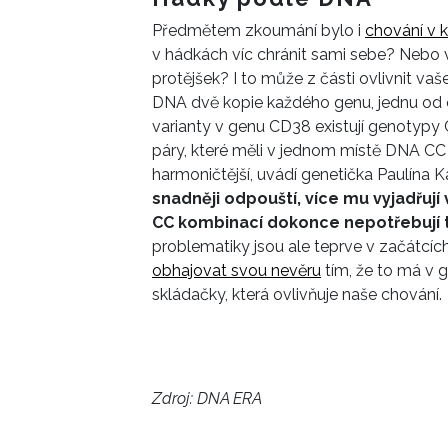
Předmětem zkoumání bylo i
chování v k
v hádkách víc chránit sami sebe? Nebo v
protějšek? I to může z části ovlivnit v
DNA dvě kopie každého genu, jednu od o
varianty v genu CD38 existují genotypy 
páry, které měli v jednom místě DNA CC ge
harmoničtější, uvádí genetička Paulína 
snadněji odpouští, více mu vyjadřují
CC kombinací dokonce nepotřebují t
problematiky jsou ale teprve v začátcí
obhajovat svou nevěru
tím, že to má v g
skládačky, která ovlivňuje naše chování.
Zdroj: DNA ERA