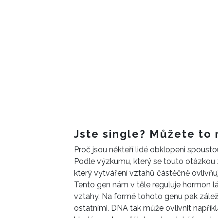
Jste single? Můžete to 
Proč jsou někteří lidé obklopeni spousto
Podle výzkumu, který se touto otázkou z
který vytváření vztahů částěčně ovlivňu
Tento gen nám v těle reguluje hormon lá
vztahy. Na formě tohoto genu pak záleží
ostatními. DNA tak může ovlivnit napříkl