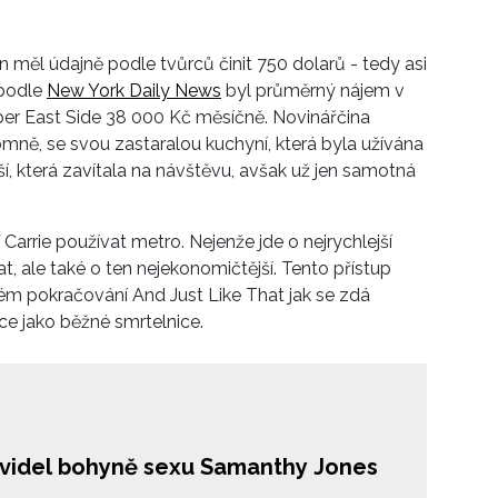
u a krásných outfitů, na které jsme se tak těšili!
 měl údajně podle tvůrců činit 750 dolarů - tedy asi
 podle
New York Daily News
byl průměrný nájem v
per East Side 38 000 Kč měsíčně. Novinářčina
romně, se svou zastaralou kuchyní, která byla užívána
í, která zavítala na návštěvu, avšak už jen samotná
arrie používat metro. Nejenže jde o nejrychlejší
 ale také o ten nejekonomičtější. Tento přístup
ém pokračování And Just Like That jak se zdá
ce jako běžné smrtelnice.
avidel bohyně sexu Samanthy Jones