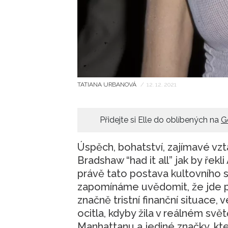
TATIANA URBANOVÁ
/
12. 12. 2021
Přidejte si Elle do oblíbených na
G
Úspěch, bohatství, zajímavé vzta
Bradshaw “had it all” jak by řek
právě tato postava kultovního se
zapomínáme uvědomit, že jde po
značně tristní finanční situace,
ocitla, kdyby žila v reálném sv
Manhattanu a jediné značky, kter