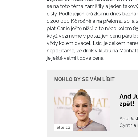
se na toto téma zaměřily a jeden takový
čísly. Podle jejich průzkumu dnes běžn
1 200 000 Kč ročně a na přelomu 20. a 21
plat Carrie ještě nižší, a to něco kolem
když vezmeme v potaz jen cenu páru bo
vždy kolem dvaceti tisíc, je celkem ner
nepočítáme, že drink v klubu na Manhatt
je ještě velmi lidová cena.
MOHLO BY SE VÁM LÍBIT
And Ju
zpět!
And Just
Cynthia 
elle.cz
později