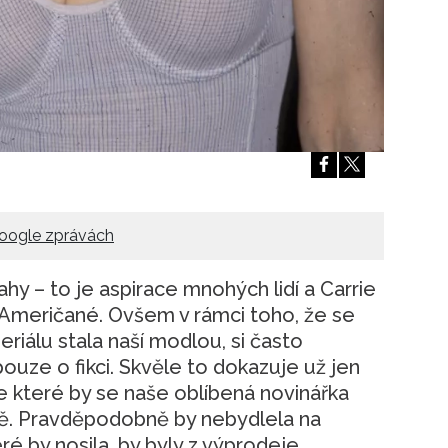
oogle zprávách
hy – to je aspirace mnohých lidí a Carrie
li Američané. Ovšem v rámci toho, že se
riálu stala naší modlou, si často
uze o fikci. Skvěle to dokazuje už jen
 ve které by se naše oblíbená novinářka
ětě. Pravděpodobně by nebydlela na
é by nosila, by byly z výprodeje.