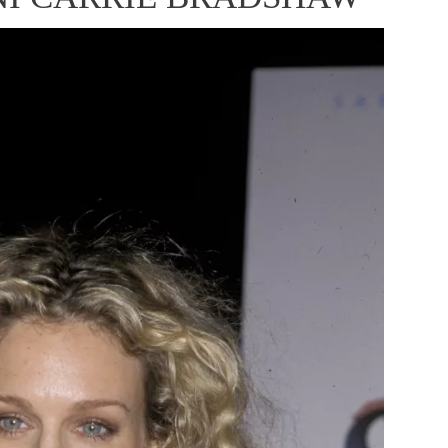
ÁSKA A SEX
ELLEPHORIA
ELLE STOR
ingles
y a on
ex
vatba
OME
NEWSLETTER