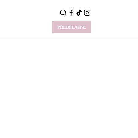
PŘEDPLATNÉ
VÍCE
Y
CELEBRITY
Novinky
Styl slavných
Rozhovory
ie