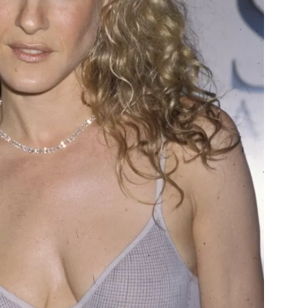
Přihlášením k newsletteru souhlasíte s
Obcho
společnosti BurdaMedia Extra s.r.o.
a potv
Zásadami ochrany soukromí
- BurdaMedia E
pracovat zejména k organizaci a vyhodnocení 
Chcete navíc dostávat i další zajímavé a exkluz
Pokud souhlasíte se zpracováním údajů k tom
soukromí BurdaMedia Extra s.r.o.
, zaškrtnět