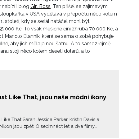
 nabízí i blog
Girl Boss
. Ten přišel se zajímavými
á sloupkařka v USA vydělává v přepočtu něco kolem
. století, kdy se seriál natáčel mohl být
 855 000 Kč. To však měsíčně činí zhruba 70 000 Kč, a
t Manolo Blahnik, která se sama o sobě pohybuje
eálné, aby jich měla plnou šatnu. A to samozřejmě
anu stojí něco kolem deseti dolarů, a to
st Like That, jsou naše módní ikony
 Like That Sarah Jessica Parker, Kristin Davis a
Nixon jsou zpět! O sedmnáct let a dva filmy
 se opět můžeme ponořit do “fabulous” atmosféry