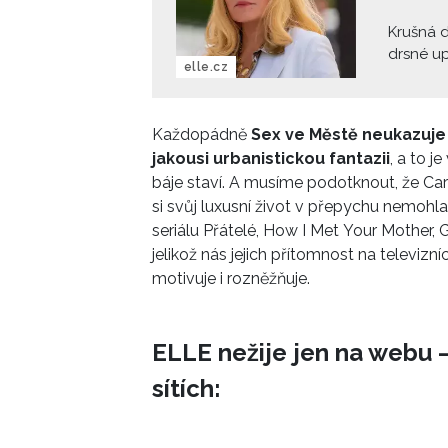
Krušná d
drsné u
elle.cz
feminis
Jones. T
nekonven
Každopádně
Sex ve Městě neukazuje 
každému 
jakousi urbanistickou fantazii
, a to j
Její iko
báje staví. A musíme podotknout, že Carr
dnešní p
si svůj luxusní život v přepychu nemohl
upřímně 
seriálu Přátelé, How I Met Your Mother, G
jelikož nás jejich přítomnost na televizn
motivuje i rozněžňuje.
ELLE nežije jen na webu –
sítích: