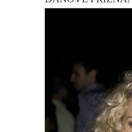
ELLE BEAUTY LOUNGE
L
S
V
S
S
ELLE DECORATION
H
INFORMACE
REDAKCE