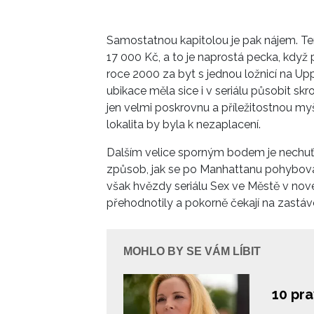
New York
Samostatnou kapitolou je pak nájem. Ten
17 000 Kč, a to je naprostá pecka, když
roce 2000 za byt s jednou ložnicí na Up
ubikace měla sice i v seriálu působit sk
jen velmi poskrovnu a příležitostnou myš
lokalita by byla k nezaplacení.
Dalším velice sporným bodem je nechuť C
způsob, jak se po Manhattanu pohybovat,
však hvězdy seriálu Sex ve Městě v nov
přehodnotily a pokorně čekají na zastáv
MOHLO BY SE VÁM LÍBIT
10 pr