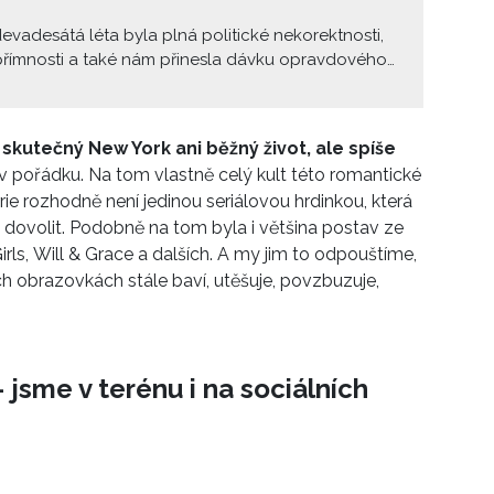
evadesátá léta byla plná politické nekorektnosti,
přímnosti a také nám přinesla dávku opravdového
mu. To vše zosobňovala jedna postava – Samantha
emperamentní, asertivní publicistka s velmi
čními názory na vztahy, která sice nebyla
skutečný New York ani běžný život, ale spíše
po chuti, ale co se sexu týče – měla vždy pravdu.
e v pořádku. Na tom vlastně celý kult této romantické
nické citáty vás utvrdí v tom, že byla bohyně! A s
ie rozhodně není jedinou seriálovou hrdinkou, která
remiérou And Just Like That... na HBO musíme
a dovolit. Podobně na tom byla i většina postav ze
říst, že nám tam Samantha bude opravdu chybět!!!
irls, Will & Grace a dalších. A my jim to odpouštíme,
ích obrazovkách stále baví, utěšuje, povzbuzuje,
 jsme v terénu i na sociálních