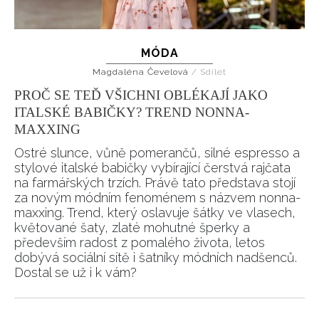
MÓDA
Magdaléna Čevelová
/
Sdílet
PROČ SE TEĎ VŠICHNI OBLÉKAJÍ JAKO
ITALSKÉ BABIČKY? TREND NONNA-
MAXXING
Ostré slunce, vůně pomerančů, silné espresso a
stylové italské babičky vybírající čerstvá rajčata
na farmářských trzích. Právě tato představa stojí
za novým módním fenoménem s názvem nonna-
maxxing. Trend, který oslavuje šátky ve vlasech,
květované šaty, zlaté mohutné šperky a
především radost z pomalého života, letos
dobývá sociální sítě i šatníky módních nadšenců.
Dostal se už i k vám?