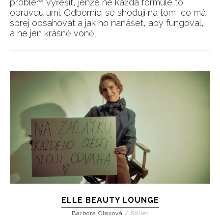
problém vyřešit, jenže ne každá formule to
opravdu umí. Odborníci se shodují na tom, co má
sprej obsahovat a jak ho nanášet, aby fungoval,
a ne jen krásně voněl.
ELLE BEAUTY LOUNGE
Barbora Olexová
/
Sdílet