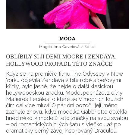
MÓDA
Magdaléna Čevelová
/
Sdílet
OBLÍBILY SI JI DEMI MOORE I ZENDAYA.
HOLLYWOOD PROPADL TÉTO ZNAČCE
Když se na premiéře filmu The Odyssey v New
Yorku objevila Zendaya v bílé róbě s péřovými
křídly, bylo jasné, že nejde o další klasickou
hollywoodskou značku. Model pocházel z dílny
Matières Fécales, o které se v módních kruzích
čím dál více mluví. O pár dní později její jméno
zaznělo znovu, když modelka Gabbriette oblékla
hned několik modelů této značky na svou svatbu
– od romantických bílých šatů s vlečkou až po
dramatický černý závoj inspirovaný Draculou.