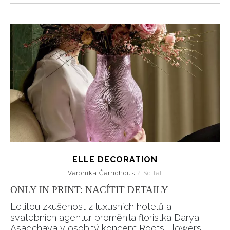
ELLE DECORATION
Veronika Černohous
/
Sdílet
ONLY IN PRINT: NACÍTIT DETAILY
Letitou zkušenost z luxusních hotelů a
svatebních agentur proměnila floristka Darya
Asadchaya v osobitý koncept Roots Flowers.