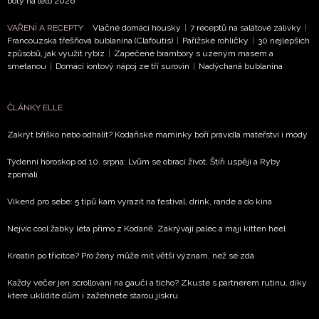
boty na léto 2026
VAŘENÍ A RECEPTY
Vláčné domácí housky
|
7 receptů na salátové zálivky
|
Francouzská třešňová bublanina (Clafoutis)
|
Pařížské rohlíčky
|
30 nejlepších
způsobů, jak využít rybíz
|
Zapečené brambory s uzeným masem a
smetanou
|
Domácí iontový nápoj ze tří surovin
|
Nadýchaná bublanina
ČLÁNKY ELLE
Zakrýt bříško nebo odhalit? Kodaňské maminky boří pravidla mateřství i módy
Týdenní horoskop od 10. srpna: Lvům se obrací život, Štíři uspějí a Ryby
zpomalí
Víkend pro sebe: 5 tipů kam vyrazit na festival, drink, rande a do kina
Nejvíc cool žabky léta přímo z Kodaně. Zakrývají palec a mají kitten heel
Kreatin po třicítce? Pro ženy může mít větší význam, než se zdá
Každý večer jen scrollování na gauči a ticho? Zkuste s partnerem rutinu, díky
které uklidíte dům i zažehnete starou jiskru