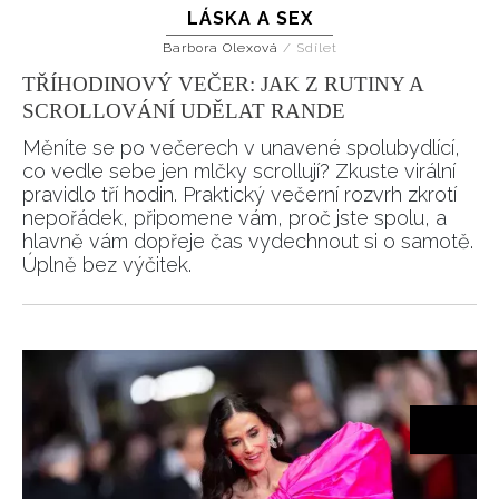
LÁSKA A SEX
Barbora Olexová
/
Sdílet
TŘÍHODINOVÝ VEČER: JAK Z RUTINY A
SCROLLOVÁNÍ UDĚLAT RANDE
Měníte se po večerech v unavené spolubydlící,
co vedle sebe jen mlčky scrollují? Zkuste virální
pravidlo tří hodin. Praktický večerní rozvrh zkrotí
nepořádek, připomene vám, proč jste spolu, a
hlavně vám dopřeje čas vydechnout si o samotě.
Úplně bez výčitek.