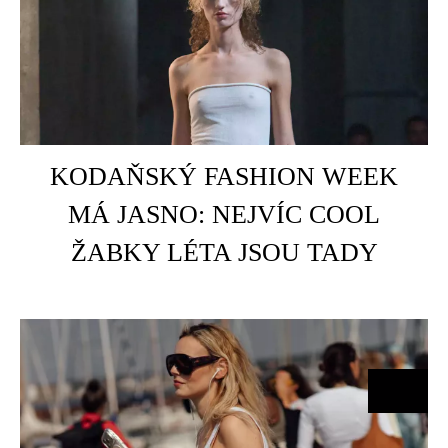
HOME
OVERSIZED NOČNÍ KOŠILE,
ŠÁTKY I BROŽE. TREND NONA
MAXXING OVLÁDL KODAŇ