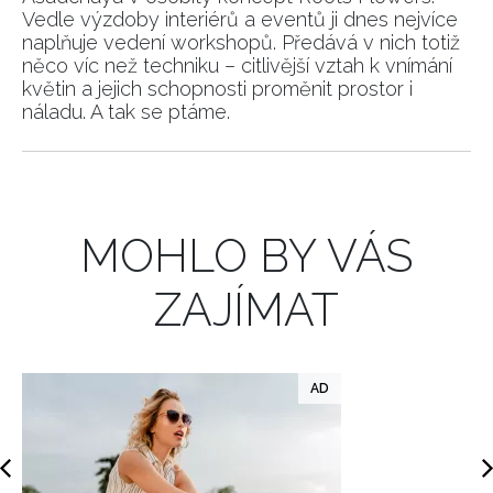
Vedle výzdoby interiérů a eventů ji dnes nejvíce
naplňuje vedení workshopů. Předává v nich totiž
INFORMACE
něco víc než techniku – citlivější vztah k vnímání
květin a jejich schopnosti proměnit prostor i
REDAKCE
náladu. A tak se ptáme.
MOHLO BY VÁS
ZAJÍMAT