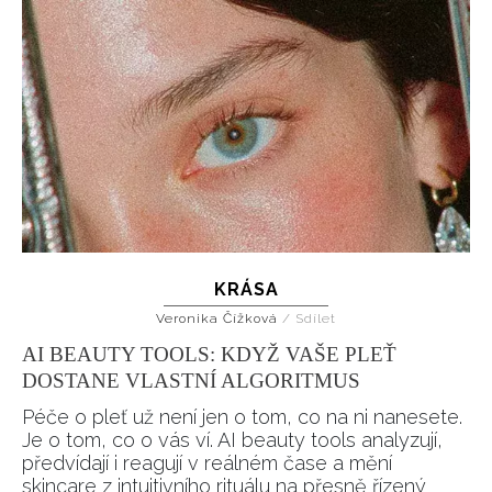
KRÁSA
Veronika Čížková
/
Sdílet
AI BEAUTY TOOLS: KDYŽ VAŠE PLEŤ
DOSTANE VLASTNÍ ALGORITMUS
Péče o pleť už není jen o tom, co na ni nanesete.
Je o tom, co o vás ví. AI beauty tools analyzují,
předvídají i reagují v reálném čase a mění
skincare z intuitivního rituálu na přesně řízený