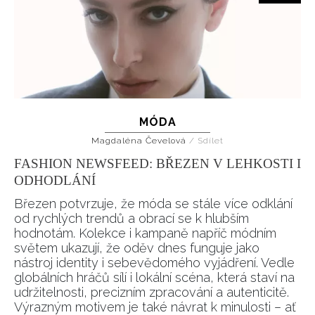
MÓDA
Magdaléna Čevelová
/
Sdílet
FASHION NEWSFEED: BŘEZEN V LEHKOSTI I
ODHODLÁNÍ
Březen potvrzuje, že móda se stále více odklání
od rychlých trendů a obrací se k hlubším
hodnotám. Kolekce i kampaně napříč módním
světem ukazují, že oděv dnes funguje jako
nástroj identity i sebevědomého vyjádření. Vedle
globálních hráčů sílí i lokální scéna, která staví na
udržitelnosti, precizním zpracování a autenticitě.
Výrazným motivem je také návrat k minulosti – ať