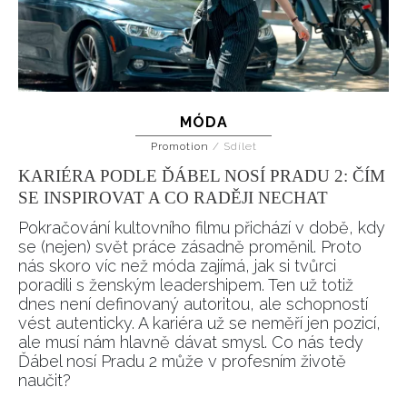
MÓDA
Promotion
/
Sdílet
KARIÉRA PODLE ĎÁBEL NOSÍ PRADU 2: ČÍM
SE INSPIROVAT A CO RADĚJI NECHAT
Pokračování kultovního filmu přichází v době, kdy
se (nejen) svět práce zásadně proměnil. Proto
nás skoro víc než móda zajímá, jak si tvůrci
poradili s ženským leadershipem. Ten už totiž
dnes není definovaný autoritou, ale schopností
vést autenticky. A kariéra už se neměří jen pozicí,
ale musí nám hlavně dávat smysl. Co nás tedy
Ďábel nosí Pradu 2 může v profesním životě
naučit?