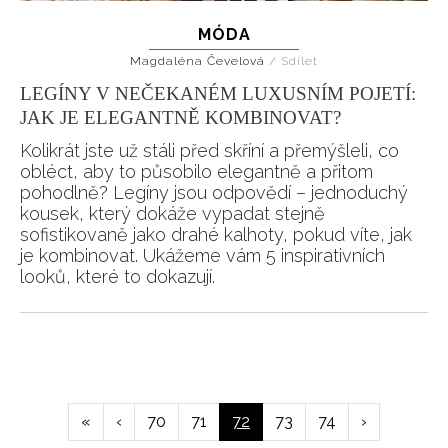
MÓDA
Magdaléna Čevelová
/
Sdílet
LEGÍNY V NEČEKANÉM LUXUSNÍM POJETÍ:
JAK JE ELEGANTNĚ KOMBINOVAT?
Kolikrát jste už stáli před skříní a přemýšleli, co
obléct, aby to působilo elegantně a přitom
pohodlně? Legíny jsou odpovědí – jednoduchý
kousek, který dokáže vypadat stejně
sofistikovaně jako drahé kalhoty, pokud víte, jak
je kombinovat. Ukážeme vám 5 inspirativních
looků, které to dokazují.
Pagination
First
«
Předchozí
‹
Page
70
Page
71
Aktuální
72
Page
73
Page
74
Následující
›
page
stránka
stránka
stránka