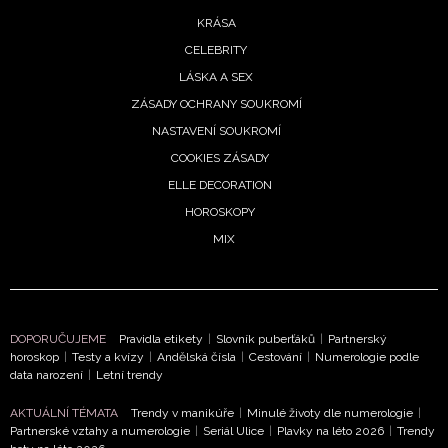
KRÁSA
CELEBRITY
LÁSKA A SEX
ZÁSADY OCHRANY SOUKROMÍ
NASTAVENÍ SOUKROMÍ
COOKIES ZÁSADY
ELLE DECORATION
HOROSKOPY
MIX
DOPORUČUJEME
Pravidla etikety
|
Slovník puberťáků
|
Partnerský
horoskop
|
Testy a kvízy
|
Andělská čísla
|
Cestování
|
Numerologie podle
data narození
|
Letní trendy
AKTUÁLNÍ TÉMATA
Trendy v manikúře
|
Minulé životy dle numerologie
|
Partnerské vztahy a numerologie
|
Seriál Ulice
|
Plavky na léto 2026
|
Trendy