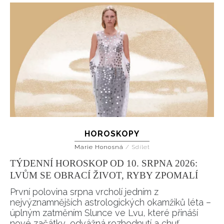
HOROSKOPY
Marie Honosná
/
Sdílet
TÝDENNÍ HOROSKOP OD 10. SRPNA 2026:
LVŮM SE OBRACÍ ŽIVOT, RYBY ZPOMALÍ
První polovina srpna vrcholí jedním z
nejvýznamnějších astrologických okamžiků léta –
úplným zatměním Slunce ve Lvu, které přináší
nové začátky, odvážná rozhodnutí a chuť