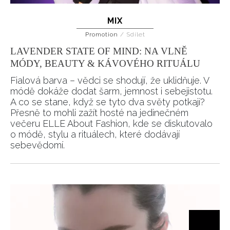
Přihlášením k newsletteru souhlasíte s
Obchodními
MIX
podmínkami společnosti BurdaMedia Extra s.r.o.
a
Promotion
/
Sdílet
potvrzujete, že jste se seznámili se
Zásadami
ochrany soukromí
- BurdaMedia Extra s.r.o. bude s
LAVENDER STATE OF MIND: NA VLNĚ
Vašimi údaji pracovat zejména k organizaci a
MÓDY, BEAUTY & KÁVOVÉHO RITUÁLU
vyhodnocení akce a zasílání novinek.
Fialová barva – vědci se shodují, že uklidňuje. V
módě dokáže dodat šarm, jemnost i sebejistotu.
Chcete navíc dostávat i další zajímavé a exkluzivní
A co se stane, když se tyto dva světy potkají?
informace od našich partnerů? Pokud souhlasíte se
Přesně to mohli zažít hosté na jedinečném
zpracováním údajů k tomuto účelu podle
Zásad ochrany
večeru ELLE About Fashion, kde se diskutovalo
soukromí BurdaMedia Extra s.r.o.
, zaškrtněte toto pole.
o módě, stylu a rituálech, které dodávají
sebevědomí.