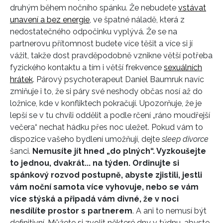
druhým během nočního spánku. Že nebudete
vstávat
unavení a bez energie
, ve špatné náladě, která z
nedostatečného odpočinku vyplývá. Že se na
partnerovu přítomnost budete více těšit a více si jí
vážit, takže dost pravděpodobně vznikne větší potřeba
fyzického kontaktu a tím i větší frekvence
sexuálních
hrátek
. Párový psychoterapeut Daniel Baumruk navíc
zmiňuje i to, že si páry své neshody občas nosí až do
ložnice, kde v konfliktech pokračují. Upozorňuje, že je
lepší se v tu chvíli oddělit a podle rčení „ráno moudřejší
večera“ nechat hádku přes noc uležet. Pokud vám to
dispozice vašeho bydlení umožňují, dejte
sleep divorce
šanci.
Nemusíte jít hned „do plných“. Vyzkoušejte
to jednou, dvakrát... na týden. Ordinujte si
spánkový rozvod postupně, abyste zjistili, jestli
vám noční samota více vyhovuje, nebo se vám
více stýská a připadá vám divné, že v noci
nesdílíte prostor s partnerem
. A ani to nemusí být
definitivní. Můžete si zvolit některé dny v týdnu, abyste