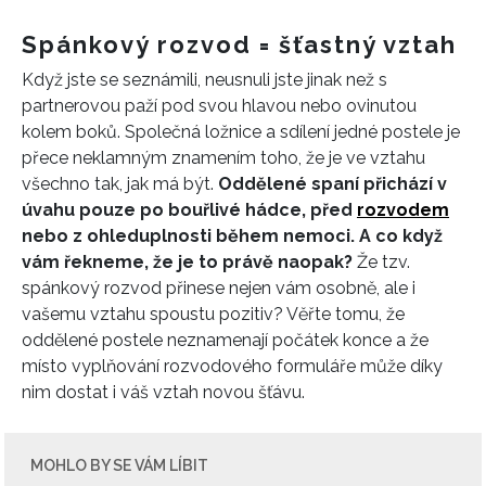
Spánkový rozvod = šťastný vztah
Když jste se seznámili, neusnuli jste jinak než s
partnerovou paží pod svou hlavou nebo ovinutou
kolem boků. Společná ložnice a sdílení jedné postele je
přece neklamným znamením toho, že je ve vztahu
všechno tak, jak má být.
Oddělené spaní přichází v
úvahu pouze po bouřlivé hádce, před
rozvodem
nebo z ohleduplnosti během nemoci. A co když
vám řekneme, že je to právě naopak?
Že tzv.
spánkový rozvod přinese nejen vám osobně, ale i
vašemu vztahu spoustu pozitiv? Věřte tomu, že
oddělené postele neznamenají počátek konce a že
místo vyplňování rozvodového formuláře může díky
nim dostat i váš vztah novou šťávu.
MOHLO BY SE VÁM LÍBIT