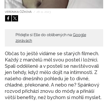
HOME
VERONIKA ČÍŽKOVÁ
/
28. 11. 2023
Přidejte si Elle do oblíbených na
Google
zprávách
Občas to ještě vídáme se starých filmech.
Každý z manželů měl svou postel i ložnici.
Spali odděleně a v posteli se navštěvovali
jen tehdy, když mělo dojít na intimnosti. Z
našeho dnešního pohledu je to divné,
chladné, překonané. A nebo ne? Spánkový
rozvod přichází znovu do módy a přináší
větší benefity, než bychom si mohli myslet.