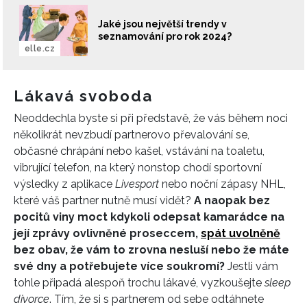
Jaké jsou největší trendy v
seznamování pro rok 2024?
elle.cz
Lákavá svoboda
Neoddechla byste si při představě, že vás během noci
několikrát nevzbudí partnerovo převalování se,
občasné chrápání nebo kašel, vstávání na toaletu,
vibrující telefon, na který nonstop chodí sportovní
výsledky z aplikace
Livesport
nebo noční zápasy NHL,
které váš partner nutně musí vidět?
A naopak bez
pocitů viny moct kdykoli odepsat kamarádce na
její zprávy ovlivněné proseccem,
spát uvolněně
bez obav, že vám to zrovna nesluší nebo že máte
své dny a potřebujete více soukromí?
Jestli vám
tohle připadá alespoň trochu lákavé, vyzkoušejte
sleep
divorce
. Tím, že si s partnerem od sebe odtáhnete