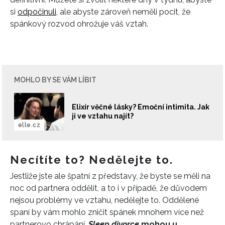
si
odpočinuli
, ale abyste zároveň neměli pocit, že
spánkový rozvod ohrožuje váš vztah.
MOHLO BY SE VÁM LÍBIT
Elixír věčné lásky? Emoční intimita. Jak
ji ve vztahu najít?
elle.cz
Necítíte to? Nedělejte to.
Jestliže jste ale špatní z představy, že byste se měli na
noc od partnera oddělit, a to i v případě, že důvodem
nejsou problémy ve vztahu, nedělejte to. Oddělené
INFORMACE
spaní by vám mohlo zničit spánek mnohem více než
partnerovo chrápání.
Sleep divorce
mohou u
REDAKCE