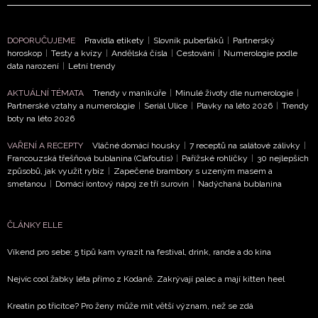
DOPORUČUJEME
Pravidla etikety
|
Slovník puberťáků
|
Partnerský
horoskop
|
Testy a kvízy
|
Andělská čísla
|
Cestování
|
Numerologie podle
data narození
|
Letní trendy
AKTUÁLNÍ TÉMATA
Trendy v manikúře
|
Minulé životy dle numerologie
|
Partnerské vztahy a numerologie
|
Seriál Ulice
|
Plavky na léto 2026
|
Trendy
boty na léto 2026
VAŘENÍ A RECEPTY
Vláčné domácí housky
|
7 receptů na salátové zálivky
|
Francouzská třešňová bublanina (Clafoutis)
|
Pařížské rohlíčky
|
30 nejlepších
způsobů, jak využít rybíz
|
Zapečené brambory s uzeným masem a
smetanou
|
Domácí iontový nápoj ze tří surovin
|
Nadýchaná bublanina
ČLÁNKY ELLE
Víkend pro sebe: 5 tipů kam vyrazit na festival, drink, rande a do kina
Nejvíc cool žabky léta přímo z Kodaně. Zakrývají palec a mají kitten heel
Kreatin po třicítce? Pro ženy může mít větší význam, než se zdá