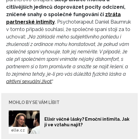
citlivějších jedinců doprovázet pocity odcizení,
zničené snahy o společné fungování či
ztráta
partnerské intimity
. Psychoterapeut Daniel Baumruk
v tomto případě souhlasí, že společné spaní stojí za to
uchovat: „
Na základě mého subjektivního pohledu i
zkušeností z ordinace mohu konstatovat, že pokud vám
společné spaní vyhovuje, tak jej neměňte. V případě, že
ale při společném spaní vnímáte nějaký diskomfort, s
partnerem si o tom promluvte a snažte se najít řešení, a
to zejména tehdy, je-li pro vás důležitá fyzická láska a
aktivní sexuální život
.
“
MOHLO BY SE VÁM LÍBIT
Elixír věčné lásky? Emoční intimita. Jak
ji ve vztahu najít?
elle.cz