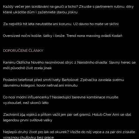
Každý večer jen scrollování na gauči a ticho? Zkuste s partnerem rutinu, díky
které uklidíte dům i zažehnete starou jiskru
Za největší hit léta neutratíte ani korunu. Už dávno ho máte ve skříni
Oversized noční košile, šátky i brože. Trend nona maxxing ovládl Kodaň
DOPORUČENÉ ČLÁNKY
Kariéru Oldřicha Nového nasměroval strýc z Národního divadla: Slavný herec se
měl původně živit zcela jinak
Poslední telefonát před smrtí Ivety Bartošové: Zpěvačka zavolala svému
slavnému kolegovi, hovor netrval ani minutu
Co nosí módní influencerky? Následující barevné kombinace musíte
vyzkoušet, než skončí léto
Zachránil 194 vojáků a přitom vážil jen pár set gramů. Holub Cher Ami se stal
legendou první světové války
Nejlepší druhý život pro lák od okurek? Vložte do něj vejce a za pár dní získáte
výraznou chuťovku bez práce