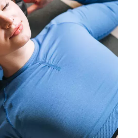
Přihlášením k newsletteru souhlasíte s
Obcho
společnosti BurdaMedia Extra s.r.o.
a potv
Zásadami ochrany soukromí
- BurdaMedia E
pracovat zejména k organizaci a vyhodnocení 
Chcete navíc dostávat i další zajímavé a exkluz
Pokud souhlasíte se zpracováním údajů k tom
soukromí BurdaMedia Extra s.r.o.
, zaškrtnět