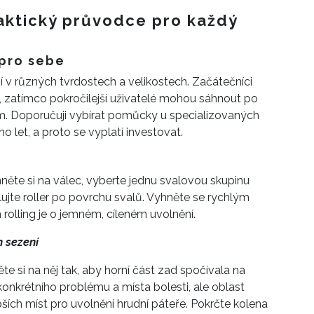
raktický průvodce pro každý
 pro sebe
bí v různých tvrdostech a velikostech. Začátečníci
tělu, zatímco pokročilejší uživatelé mohou sáhnout po
m. Doporučuji vybírat pomůcky u specializovaných
o let, a proto se vyplatí investovat.
něte si na válec, vyberte jednu svalovou skupinu
lujte roller po povrchu svalů. Vyhněte se rychlým
rolling je o jemném, cíleném uvolnění.
m sezení
e si na něj tak, aby horní část zad spočívala na
 konkrétního problému a místa bolesti, ale oblast
ších míst pro uvolnění hrudní páteře. Pokrčte kolena