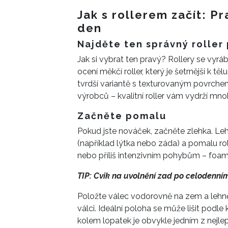
Jak s rollerem začít: P
den
Najděte ten správný roller
Jak si vybrat ten pravý? Rollery se vyrá
ocení měkčí roller, který je šetrnější k 
tvrdší variantě s texturovaným povrche
výrobců – kvalitní roller vám vydrží mnoh
Začněte pomalu
Pokud jste nováček, začněte zlehka. Leh
(například lýtka nebo záda) a pomalu ro
nebo příliš intenzivním pohybům – foam 
TIP: Cvik na uvolnění zad po celodenní
Položte válec vodorovně na zem a lehnět
válci. Ideální poloha se může lišit podle
kolem lopatek je obvykle jedním z nejlep