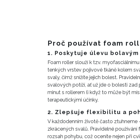
Proč používat foam rol
1. Poskytuje úlevu bolavým
Foam roller slouží k tzv. myofasciálnímu
tenkých vrstev pojivové tkáně kolem sv
svaly, čímž snížíte jejich bolest. Pravid
svalových potíží, ať už jde o bolesti z
minut s rollerem (i když to může být mís
terapeutickými účinky.
2. Zlepšuje flexibilitu a p
V každodenním životě často ztuhneme – 
zkrácených svalů. Pravidelné používání
rozsah pohybu, což oceníte nejen při cvi