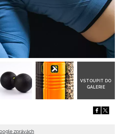
Přejít
do
galerie
oogle zprávách