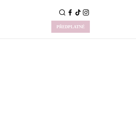
PŘEDPLATNÉ
VÍCE
Y
CELEBRITY
Novinky
Styl slavných
Rozhovory
ie