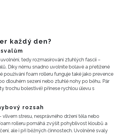
ler každý den?
 svalům
 uvolnění, tedy rozmasírování ztuhlých fascií –
alů. Díky němu snadno uvolníte bolavé a přetížené
elné používání foam rolleru funguje také jako prevence
ad po dlouhém sezení nebo ztuhlé nohy po běhu. Pár
ty trochu bolestivé) přinese rychlou úlevu s
ohybový rozsah
vlivem stresu, nesprávného držení těla nebo
 foam rolleru pomáhá zvýšit pohyblivost kloubů a
čení, ale i při běžných činnostech. Uvolněné svaly