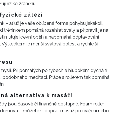
ují riziko zranění.
fyzické zátěži
ink – ať už je vaše oblíbená forma pohybu jakákoli,
řed tréninkem pomáhá rozehřát svaly a připravit je na
u stimuluje krevní oběh a napomáhá odplavování
i. Výsledkem je menší svalová bolest a rychlejší
tresu
e i mysli. Při pomalých pohybech a hlubokém dýchání
vu, podobného meditaci. Práce s rollerem tak pomáhá
ni.
pná alternativa k masáži
ždy jsou časově či finančně dostupné. Foam roller
 domova – můžete si dopřát masáž po cvičení nebo