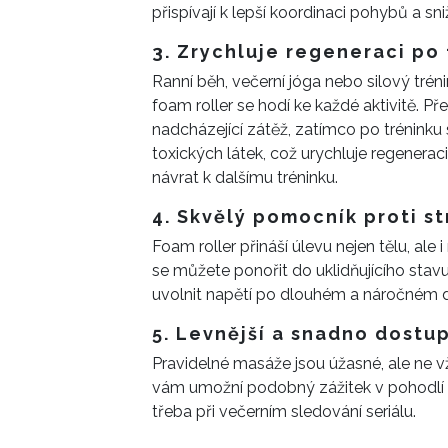
přispívají k lepší koordinaci pohybů a sniž
3. Zrychluje regeneraci po 
Ranní běh, večerní jóga nebo silový trén
foam roller se hodí ke každé aktivitě. P
nadcházející zátěž, zatímco po trénink
toxických látek, což urychluje regenerac
návrat k dalšímu tréninku.
4. Skvělý pomocník proti s
Foam roller přináší úlevu nejen tělu, al
se můžete ponořit do uklidňujícího sta
uvolnit napětí po dlouhém a náročném d
5. Levnější a snadno dostu
Pravidelné masáže jsou úžasné, ale ne v
vám umožní podobný zážitek v pohodlí
třeba při večerním sledování seriálu.