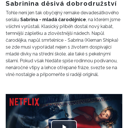
Sabrinina děsivá dobrodružství
Tohle není jen tak obyčejný remake devadesátkového
seriálu
Sabrina - mladá čarodějnice
, na kterém jsme
všichni vyrůstali. Klasický příběh dostal nový kabát,
temnější zápletku a zlověstnější nádech. Napůl
čarodějka, napůl smrtelnice - Sabrina (Kiernan Shipka)
se zde musí vypořádat nejen s životem dospívající
mladé dívky na střední škole, ale také s pekelnými
silami. Pokud však hledáte spíše rodinnou podívanou,
nenáročné vtipy a lehce otřepané fráze, svezte se na
vlně nostalgie a připomeňte si raději originál.