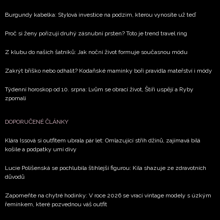
Burgundy kabelka: Stylová investice na podzim, kterou vynosíte už teď
Proč si ženy pořizují druhý zásnubní prsten? Toto je trend travel ring
Z klubu do našich šatníků: Jak noční život formuje současnou módu
Zakrýt bříško nebo odhalit? Kodaňské maminky boří pravidla mateřství i módy
Týdenní horoskop od 10. srpna: Lvům se obrací život, Štíři uspějí a Ryby
zpomalí
DOPORUČENÉ ČLÁNKY
Klára Issová si outfitem ubrala pár let: Omlazující střih džínů, zajímavá bílá
košile a podpatky umí divy
Lucie Polišenská se pochlubila štíhlejší figurou: Kila shazuje ze zdravotních
důvodů
Zapomeňte na chytré hodinky: V roce 2026 se vrací vintage modely s úzkým
řemínkem, které pozvednou váš outfit