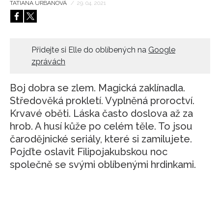
TATIANA URBANOVÁ
/
29. 04. 2021
HOME
Přidejte si Elle do oblíbených na
Google
zprávách
Boj dobra se zlem. Magická zaklínadla.
Středověká prokletí. Vyplněná proroctví.
Krvavé oběti. Láska často doslova až za
hrob. A husí kůže po celém těle. To jsou
čarodějnické seriály, které si zamilujete.
Pojďte oslavit Filipojakubskou noc
společně se svými oblíbenými hrdinkami.