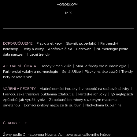
HOROSKOPY
MIX
DOPORUČUJEME
Pravidla etikety
|
Slovník puberťáků
|
Partnerský
horoskop
|
Testy a kvízy
|
Andělská čísla
|
Cestování
|
Numerologie podle
data narození
|
Letní trendy
AKTUÁLNÍ TÉMATA
Trendy v manikúře
|
Minulé životy dle numerologie
|
Partnerské vztahy a numerologie
|
Seriál Ulice
|
Plavky na léto 2026
|
Trendy
boty na léto 2026
VAŘENÍ A RECEPTY
Vláčné domácí housky
|
7 receptů na salátové zálivky
|
Francouzská třešňová bublanina (Clafoutis)
|
Pařížské rohlíčky
|
30 nejlepších
způsobů, jak využít rybíz
|
Zapečené brambory s uzeným masem a
smetanou
|
Domácí iontový nápoj ze tří surovin
|
Nadýchaná bublanina
ČLÁNKY ELLE
Ženy podle Christophera Nolana: Achillova pata kultovního tvůrce