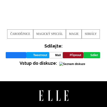
NEWSLETTER
ODESLAT
ČARODĚJNICE
MAGICKÝ SPECIÁL
MAGIE
SERIÁLY
Přihlášením k newsletteru souhlasíte s
Obchodními
Sdílejte:
podmínkami společnosti BurdaMedia Extra s.r.o.
a
potvrzujete, že jste se seznámili se
Zásadami
Tweetnout
Mail
Připnout
Sdílet
ochrany soukromí
- BurdaMedia Extra s.r.o. bude s
Vstup do diskuze:
Vašimi údaji pracovat zejména k organizaci a
vyhodnocení akce a zasílání novinek.
Chcete navíc dostávat i další zajímavé a exkluzivní
informace od našich partnerů? Pokud souhlasíte se
zpracováním údajů k tomuto účelu podle
Zásad ochrany
soukromí BurdaMedia Extra s.r.o.
, zaškrtněte toto pole.