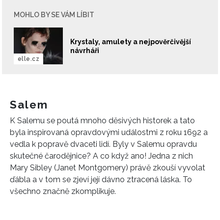
MOHLO BY SE VÁM LÍBIT
Krystaly, amulety a nejpověrčivější
návrháři
elle.cz
Salem
K Salemu se poutá mnoho děsivých historek a tato
byla inspirovaná opravdovými událostmi z roku 1692 a
vedla k popravě dvaceti lidí. Byly v Salemu opravdu
skutečné čarodějnice? A co když ano! Jedna z nich
Mary Sibley (Janet Montgomery) právě zkouší vyvolat
ďábla a v tom se zjeví její dávno ztracená láska. To
všechno značně zkomplikuje.