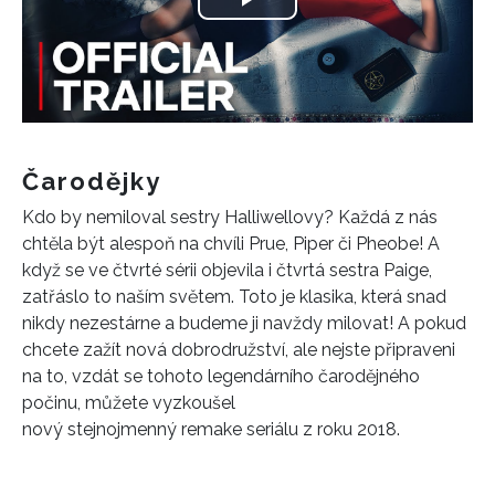
Play
Video
Čarodějky
Kdo by nemiloval sestry Halliwellovy? Každá z nás
chtěla být alespoň na chvíli Prue, Piper či Pheobe! A
když se ve čtvrté sérii objevila i čtvrtá sestra Paige,
zatřáslo to naším světem. Toto je klasika, která snad
nikdy nezestárne a budeme ji navždy milovat! A pokud
chcete zažít nová dobrodružství, ale nejste připraveni
na to, vzdát se tohoto legendárního čarodějného
počinu, můžete vyzkoušel
nový stejnojmenný remake seriálu z roku 2018.