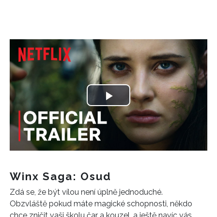
INFORMACE
REDAKCE
Play
Video
Winx Saga: Osud
Zdá se, že být vílou není úplně jednoduché.
Obzvláště pokud máte magické schopnosti, někdo
chce zničit vaši školu čar a kouzel, a ještě navíc vás