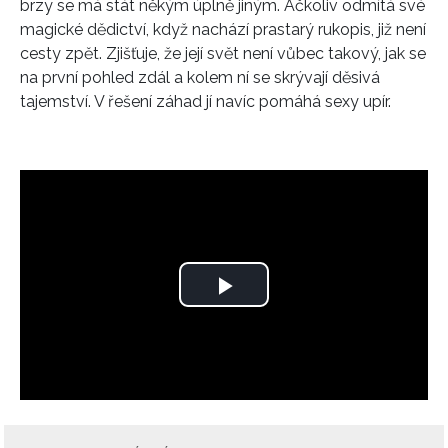
brzy se má stát někým úplně jiným. Ačkoliv odmítá své
magické dědictví, když nachází prastarý rukopis, již není
cesty zpět. Zjišťuje, že její svět není vůbec takový, jak se
na první pohled zdál a kolem ní se skrývají děsivá
tajemství. V řešení záhad jí navíc pomáhá sexy upír.
Play
Video