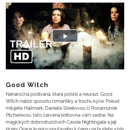
Play
Video
Good Witch
Nenáročná podívaná, která potěší a neurazí. Good
Witch nabízí spoustu romantiky a trochu kýče. Pokud
milujete Hallmark, Danielle Steelovou či Rosamunde
Pilcherevou, tato červená knihovna vám sedne. Na
magických dobrodružstvích Cassie Nightingale a její
dcery Grace je něco poutavého k čemu se budete vždy