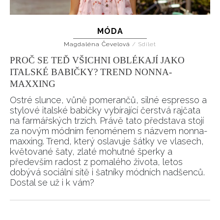
MÓDA
Magdaléna Čevelová
/
Sdílet
PROČ SE TEĎ VŠICHNI OBLÉKAJÍ JAKO
ITALSKÉ BABIČKY? TREND NONNA-
MAXXING
Ostré slunce, vůně pomerančů, silné espresso a
stylové italské babičky vybírající čerstvá rajčata
na farmářských trzích. Právě tato představa stojí
za novým módním fenoménem s názvem nonna-
maxxing. Trend, který oslavuje šátky ve vlasech,
květované šaty, zlaté mohutné šperky a
především radost z pomalého života, letos
dobývá sociální sítě i šatníky módních nadšenců.
Dostal se už i k vám?