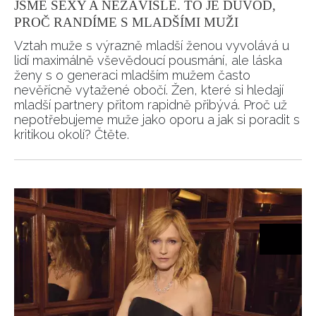
JSME SEXY A NEZÁVISLÉ. TO JE DŮVOD,
PROČ RANDÍME S MLADŠÍMI MUŽI
Vztah muže s výrazně mladší ženou vyvolává u
lidí maximálně vševědoucí pousmání, ale láska
ženy s o generaci mladším mužem často
nevěřícně vytažené obočí. Žen, které si hledají
mladší partnery přitom rapidně přibývá. Proč už
nepotřebujeme muže jako oporu a jak si poradit s
kritikou okolí? Čtěte.