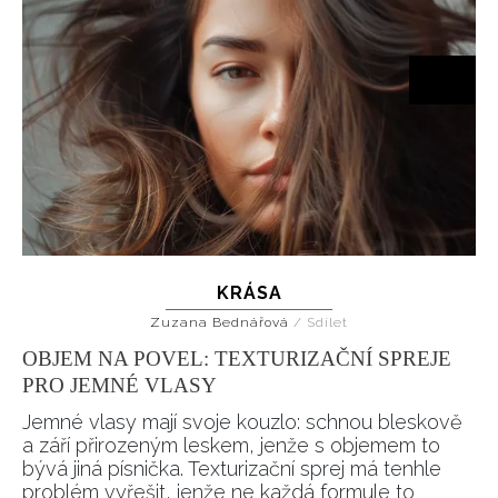
KRÁSA
Zuzana Bednářová
/
Sdílet
OBJEM NA POVEL: TEXTURIZAČNÍ SPREJE
PRO JEMNÉ VLASY
Jemné vlasy mají svoje kouzlo: schnou bleskově
a září přirozeným leskem, jenže s objemem to
bývá jiná písnička. Texturizační sprej má tenhle
problém vyřešit, jenže ne každá formule to