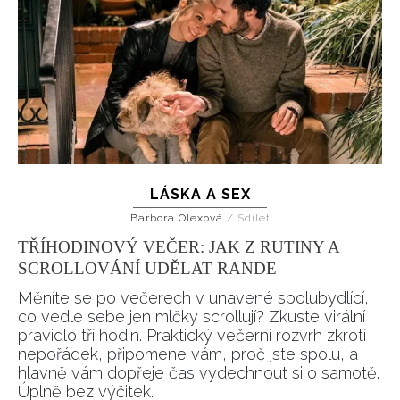
LÁSKA A SEX
Barbora Olexová
/
Sdílet
TŘÍHODINOVÝ VEČER: JAK Z RUTINY A
SCROLLOVÁNÍ UDĚLAT RANDE
Měníte se po večerech v unavené spolubydlící,
co vedle sebe jen mlčky scrollují? Zkuste virální
pravidlo tří hodin. Praktický večerní rozvrh zkrotí
nepořádek, připomene vám, proč jste spolu, a
hlavně vám dopřeje čas vydechnout si o samotě.
Úplně bez výčitek.