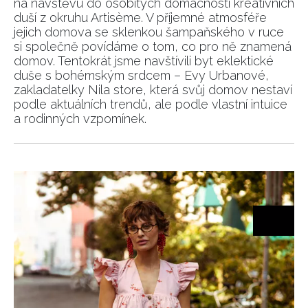
na návštěvu do osobitých domácností kreativních
duší z okruhu Artisème. V příjemné atmosféře
jejich domova se sklenkou šampaňského v ruce
si společně povídáme o tom, co pro ně znamená
domov. Tentokrát jsme navštívili byt eklektické
duše s bohémským srdcem – Evy Urbanové,
zakladatelky Nila store, která svůj domov nestaví
podle aktuálních trendů, ale podle vlastní intuice
a rodinných vzpomínek.