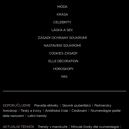
MÓDA
KRÁSA
CELEBRITY
LÁSKA A SEX
ZÁSADY OCHRANY SOUKROMÍ
NASTAVENÍ SOUKROMÍ
COOKIES ZÁSADY
ELLE DECORATION
HOROSKOPY
MIX
DOPORUČUJEME
Pravidla etikety
|
Slovník puberťáků
|
Partnerský
horoskop
|
Testy a kvízy
|
Andělská čísla
|
Cestování
|
Numerologie podle
data narození
|
Letní trendy
AKTUÁLNÍ TÉMATA
Trendy v manikúře
|
Minulé životy dle numerologie
|