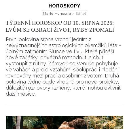
HOROSKOPY
Marie Honosná
/
Sdílet
TÝDENNÍ HOROSKOP OD 10. SRPNA 2026:
LVŮM SE OBRACÍ ŽIVOT, RYBY ZPOMALÍ
První polovina srpna vrcholí jedním z
nejvýznamnějších astrologických okamžiků léta –
úplným zatměním Slunce ve Lvu, které přináší
nové začátky, odvážná rozhodnutí a chuť
vystoupit z rutiny. Zároveň se Venuše pohybuje
ve Vahách a přeje vztahům, spolupráci i hledání
rovnováhy mezi prací a osobním životem. Druhá
polovina týdne bude vhodná pro nové projekty,
důležité rozhovory i změny, které mohou ovlivnit
další měsíce.