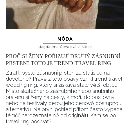
MÓDA
Magdaléna Čevelová
/
Sdílet
PROČ SI ŽENY POŘIZUJÍ DRUHÝ ZÁSNUBNÍ
PRSTEN? TOTO JE TREND TRAVEL RING
Ztratili byste zásnubní prsten za statisíce na
dovolené? Právě z této obavy vznikl trend travel
wedding ring, který si získává stále větší oblibu.
Místo skutečného zásnubního nebo snubního
prstenu si ženy na cesty, k moři, do posilovny
nebo na festivaly berou jeho cenově dostupnou
alternativu. Na první pohled přitom často vypadá
téměř nerozeznatelně od originálu. Kam se po
travel ring podívat?