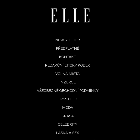
Footer
NEWSLETTER
PŘEDPLATNÉ
menu
KONTAKT
REDAKČNÍ ETICKÝ KODEX
VOLNÁ MÍSTA
NEWSLETTER
INZERCE
VŠEOBECNÉ OBCHODNÍ PODMÍNKY
ODESLAT
RSS FEED
MÓDA
Přihlášením k newsletteru souhlasíte s
Obchodními
KRÁSA
podmínkami společnosti BurdaMedia Extra s.r.o.
a
CELEBRITY
potvrzujete, že jste se seznámili se
Zásadami
ochrany soukromí
- BurdaMedia Extra s.r.o. bude s
LÁSKA A SEX