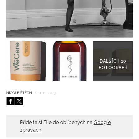
HOME
Přejít
do
galerie
NICOLE ŠTĚCH
/
11. 11. 2023
Přidejte si Elle do oblíbených na
Google
zprávách