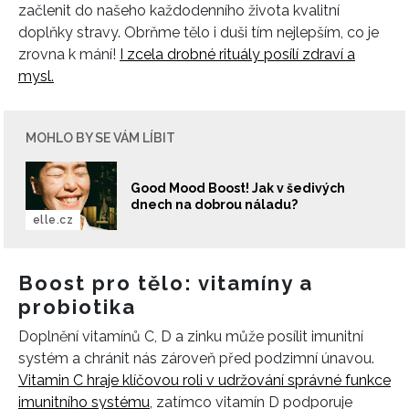
začlenit do našeho každodenního života kvalitní
doplňky stravy. Obrňme tělo i duši tím nejlepším, co je
zrovna k mání!
I zcela drobné rituály posílí zdraví a
mysl.
MOHLO BY SE VÁM LÍBIT
Good Mood Boost! Jak v šedivých
dnech na dobrou náladu?
elle.cz
Boost pro tělo: vitamíny a
probiotika
Doplnění vitamínů C, D a zinku může posílit imunitní
systém a chránit nás zároveň před podzimní únavou.
Vitamin C hraje klíčovou roli v udržování správné funkce
imunitního systému
, zatímco vitamín D podporuje