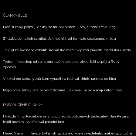
ČLÁNKY ELLE
Proč si ženy pořizují druhý zásnubní prsten? Toto je trend travel ring
Z klubu do našich šatníků: Jak noční život formuje současnou módu
Zakrýt bříško nebo odhalit? Kodaňské maminky boří pravidla mateřství i módy
Týdenní horoskop od 10. srpna: Lvům se obrací život, Štíři uspějí a Ryby
zpomalí
Víkend pro sebe: 5 tipů kam vyrazit na festival, drink, rande a do kina
Nejvíc cool žabky léta přímo z Kodaně. Zakrývají palec a mají kitten heel
DOPORUČENÉ ČLÁNKY
Hvězda filmu Rebelové se znovu vrací do oblíbených šedesátek: Jan Révai si
kvůli nové roli vypěstoval parádní knír
Herec Vladimír Hlavatý byl mistr správné dikce a divadelního make-upu: Učila