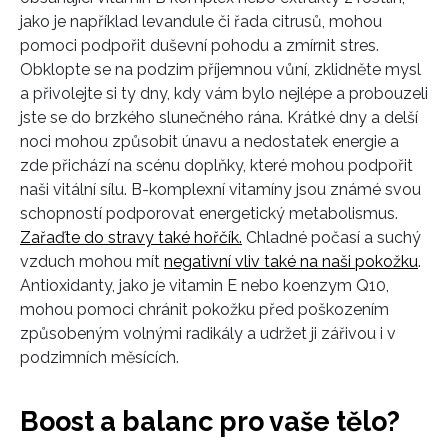
jako je například levandule či řada citrusů, mohou
pomoci podpořit duševní pohodu a zmírnit stres.
Obklopte se na podzim příjemnou vůní, zklidněte mysl
a přivolejte si ty dny, kdy vám bylo nejlépe a probouzeli
jste se do brzkého slunečného rána. Krátké dny a delší
noci mohou způsobit únavu a nedostatek energie a
zde přichází na scénu doplňky, které mohou podpořit
naši vitální sílu. B-komplexní vitamíny jsou známé svou
schopností podporovat energetický metabolismus.
Zařaďte do stravy také hořčík.
Chladné počasí a suchý
vzduch mohou mít
negativní vliv také na naši pokožku
.
INFORMACE
Antioxidanty, jako je vitamin E nebo koenzym Q10,
mohou pomoci chránit pokožku před poškozením
REDAKCE
způsobeným volnými radikály a udržet ji zářivou i v
podzimních měsících.
Boost a balanc pro vaše tělo?