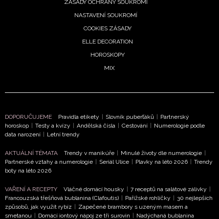
Vašimi údaji pracovat zejména k organizaci a
ZÁSADY OCHRANY SOUKROMÍ
vyhodnocení akce a zasílání novinek.
NASTAVENÍ SOUKROMÍ
COOKIES ZÁSADY
Chcete navíc dostávat i další zajímavé a exkluzivní
ELLE DECORATION
informace od našich partnerů? Pokud souhlasíte se
zpracováním údajů k tomuto účelu podle
Zásad ochrany
HOROSKOPY
soukromí BurdaMedia Extra s.r.o.
, zaškrtněte toto pole.
MIX
DOPORUČUJEME
Pravidla etikety
|
Slovník puberťáků
|
Partnerský
horoskop
|
Testy a kvízy
|
Andělská čísla
|
Cestování
|
Numerologie podle
data narození
|
Letní trendy
AKTUÁLNÍ TÉMATA
Trendy v manikúře
|
Minulé životy dle numerologie
|
Partnerské vztahy a numerologie
|
Seriál Ulice
|
Plavky na léto 2026
|
Trendy
boty na léto 2026
VAŘENÍ A RECEPTY
Vláčné domácí housky
|
7 receptů na salátové zálivky
|
Francouzská třešňová bublanina (Clafoutis)
|
Pařížské rohlíčky
|
30 nejlepších
způsobů, jak využít rybíz
|
Zapečené brambory s uzeným masem a
smetanou
|
Domácí iontový nápoj ze tří surovin
|
Nadýchaná bublanina