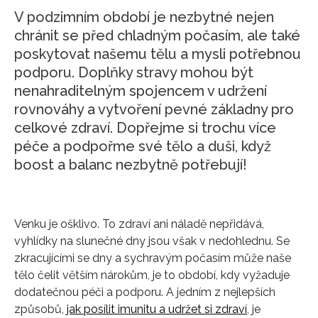
V podzimním období je nezbytné nejen
chránit se před chladným počasím, ale také
poskytovat našemu tělu a mysli potřebnou
podporu. Doplňky stravy mohou být
nenahraditelným spojencem v udržení
rovnováhy a vytvoření pevné základny pro
celkové zdraví. Dopřejme si trochu více
péče a podpořme své tělo a duši, když
boost a balanc nezbytně potřebují!
Venku je ošklivo. To zdraví ani náladě nepřidává,
vyhlídky na slunečné dny jsou však v nedohlednu. Se
zkracujícími se dny a sychravým počasím může naše
tělo čelit větším nárokům, je to období, kdy vyžaduje
dodatečnou péči a podporu. A jedním z nejlepších
způsobů,
jak posílit imunitu a udržet si zdraví
, je