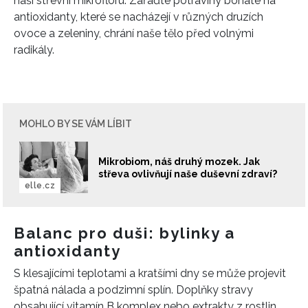
naši střevní mikroflóru. Zařaďte potraviny bohaté na
antioxidanty, které se nacházejí v různých druzích
ovoce a zeleniny, chrání naše tělo před volnými
radikály.
MOHLO BY SE VÁM LÍBIT
Mikrobiom, náš druhý mozek. Jak
střeva ovlivňují naše duševní zdraví?
elle.cz
Balanc pro duši: bylinky a
antioxidanty
S klesajícími teplotami a kratšími dny se může projevit
špatná nálada a podzimní splín. Doplňky stravy
obsahující vitamín B komplex nebo extrakty z rostlin,