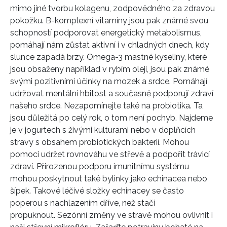
mimo jiné tvorbu kolagenu, zodpovědného za zdravou
pokožku. B-komplexní vitamíny jsou pak známé svou
schopností podporovat energetický metabolismus,
pomáhají nám zůstat aktivní i v chladných dnech, kdy
slunce zapadá brzy. Omega-3 mastné kyseliny, které
jsou obsaženy například v rybím oleji, jsou pak známé
svými pozitivními účinky na mozek a srdce. Pomáhají
udržovat mentální hbitost a současně podporují zdraví
našeho srdce. Nezapomínejte také na probiotika. Ta
jsou důležitá po celý rok, o tom není pochyb. Najdeme
je v jogurtech s živými kulturami nebo v doplňcích
stravy s obsahem probiotických bakterií. Mohou
pomoci udržet rovnováhu ve střevě a podpořit trávicí
zdraví. Přirozenou podporu imunitnímu systému
mohou poskytnout také bylinky jako echinacea nebo
šípek. Takové léčivé složky echinacey se často
poperou s nachlazením dříve, než stačí
propuknout. Sezónní změny ve stravě mohou ovlivnit i