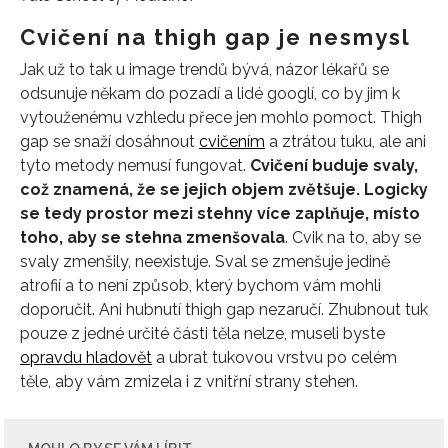
Cvičení na thigh gap je nesmysl
Jak už to tak u image trendů bývá, názor lékařů se
odsunuje někam do pozadí a lidé googlí, co by jim k
vytouženému vzhledu přece jen mohlo pomoct. Thigh
gap se snaží dosáhnout
cvičením
a ztrátou tuku, ale ani
tyto metody nemusí fungovat.
Cvičení buduje svaly,
což znamená, že se jejich objem zvětšuje. Logicky
se tedy prostor mezi stehny více zaplňuje, místo
toho, aby se stehna zmenšovala
. Cvik na to, aby se
svaly zmenšily, neexistuje. Sval se zmenšuje jedině
atrofií a to není způsob, který bychom vám mohli
doporučit. Ani hubnutí thigh gap nezaručí. Zhubnout tuk
pouze z jedné určité části těla nelze, museli byste
opravdu hladovět
a ubrat tukovou vrstvu po celém
těle, aby vám zmizela i z vnitřní strany stehen.