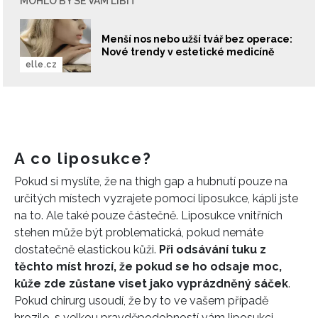
MOHLO BY SE VÁM LÍBIT
Menší nos nebo užší tvář bez operace:
Nové trendy v estetické medicíně
elle.cz
A co liposukce?
Pokud si myslíte, že na thigh gap a hubnutí pouze na
určitých místech vyzrajete pomocí liposukce, kápli jste
na to. Ale také pouze částečně. Liposukce vnitřních
stehen může být problematická, pokud nemáte
dostatečně elastickou kůži.
Při odsávání tuku z
těchto míst hrozí, že pokud se ho odsaje moc,
kůže zde zůstane viset jako vyprázdněný sáček
.
Pokud chirurg usoudí, že by to ve vašem případě
hrozilo, s velkou pravděpodobností vám liposukci