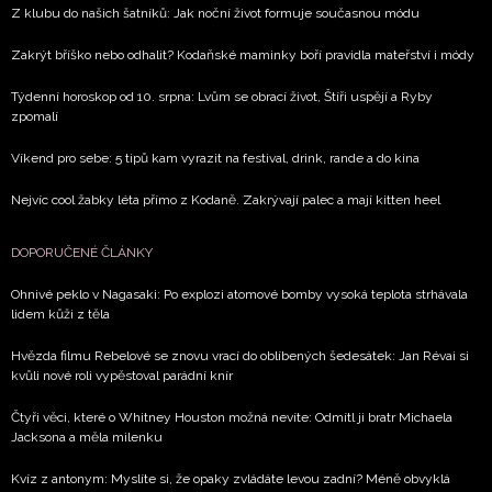
Z klubu do našich šatníků: Jak noční život formuje současnou módu
Zakrýt bříško nebo odhalit? Kodaňské maminky boří pravidla mateřství i módy
Týdenní horoskop od 10. srpna: Lvům se obrací život, Štíři uspějí a Ryby
zpomalí
Víkend pro sebe: 5 tipů kam vyrazit na festival, drink, rande a do kina
Nejvíc cool žabky léta přímo z Kodaně. Zakrývají palec a mají kitten heel
DOPORUČENÉ ČLÁNKY
Ohnivé peklo v Nagasaki: Po explozi atomové bomby vysoká teplota strhávala
lidem kůži z těla
Hvězda filmu Rebelové se znovu vrací do oblíbených šedesátek: Jan Révai si
kvůli nové roli vypěstoval parádní knír
Čtyři věci, které o Whitney Houston možná nevíte: Odmítl ji bratr Michaela
Jacksona a měla milenku
Kvíz z antonym: Myslíte si, že opaky zvládáte levou zadní? Méně obvyklá