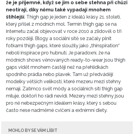
že je příjemné, když se jim o sebe stehna při chůzi
neotírají, díky němu také vypadají mnohem
štíhlejší
. Thigh gap je jeden z ideálů krásy 21. století,
který přišel z módních mol. Termín thigh gap se na
internetu začal objevovat v roce 2010 a zlidověl o tři
roky později. Blogy a sociální sítě se začaly plnit
fotkami thigh gaps, které sloužily jako „thinspiration“
neboli inspirace pro hubnutí. Je paradoxní, že na
módních shows věnovaných ready-to-wear jsou thigh
gaps vidět mnohem častěji než na přehlídkách
spodního prádla nebo plavek. Tam už předvádějí
modelky větších velikostí, které mezeru mezi stehny
nemají. Zatímco svět módy a sociálních sítí thigh gap
miluje, doktoři ho rádi nevidí. Mezery mezi stehny jsou
pro ně nebezpečným ideálem krásy, který s sebou
často nese nadměrné cvičení a extrémní diety.
MOHLO BY SE VÁM LÍBIT