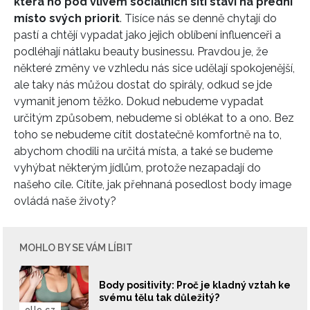
která ho pod vlivem sociálních sítí staví na přední
místo svých priorit
. Tisíce nás se denně chytají do
pastí a chtějí vypadat jako jejich oblíbení influenceři a
podléhají nátlaku beauty businessu. Pravdou je, že
některé změny ve vzhledu nás sice udělají spokojenější,
ale taky nás můžou dostat do spirály, odkud se jde
vymanit jenom těžko. Dokud nebudeme vypadat
určitým způsobem, nebudeme si oblékat to a ono. Bez
toho se nebudeme cítit dostatečně komfortně na to,
abychom chodili na určitá místa, a také se budeme
vyhýbat některým jídlům, protože nezapadají do
našeho cíle. Cítíte, jak přehnaná posedlost body image
ovládá naše životy?
MOHLO BY SE VÁM LÍBIT
Body positivity: Proč je kladný vztah ke
svému tělu tak důležitý?
elle.cz