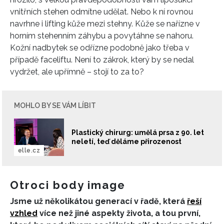
vnitřních stehen odmítne udělat. Nebo k ní rovnou
navrhne i lifting kůže mezi stehny. Kůže se nařízne v
horním stehenním záhybu a povytáhne se nahoru.
Kožní nadbytek se odřízne podobně jako třeba v
případě faceliftu. Není to zákrok, který by se nedal
vydržet, ale upřímně – stojí to za to?
MOHLO BY SE VÁM LÍBIT
INFORMACE
REDAKCE
Plastický chirurg: umělá prsa z 90. let
neletí, teď děláme přirozenost
elle.cz
Otroci body image
Jsme už několikátou generací v řadě, která
řeší
vzhled
více než jiné aspekty života, a tou první,