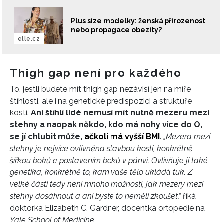
Plus size modelky: ženská přirozenost
nebo propagace obezity?
elle.cz
Thigh gap není pro každého
To, jestli budete mít thigh gap nezávisí jen na míře
štíhlosti, ale i na genetické predispozici a struktuře
kostí.
Ani štíhlí lidé nemusí mít nutně mezeru mezi
stehny a naopak někdo, kdo má nohy více do O,
se jí chlubit může,
ačkoli má vyšší BMI
.
„Mezera mezi
stehny je nejvíce ovlivněna stavbou kostí, konkrétně
šířkou boků a postavením boků v pánvi. Ovlivňuje ji také
genetika, konkrétně to, kam vaše tělo ukládá tuk. Z
velké části tedy není mnoho možností, jak mezery mezi
stehny dosáhnout a ani byste to neměli zkoušet,“
říká
doktorka Elizabeth C. Gardner, docentka ortopedie na
Yale School of Medicine
.