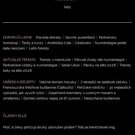
MIX
DOPORUČUJEME
Pravidla etikety
|
Slovník puberťáků
|
Partnerský
horoskop
|
Testy a kvízy
|
Andělská čísla
|
Cestování
|
Numerologie podle
data narození
|
Letní trendy
AKTUÁLNÍ TÉMATA
Trendy v manikúře
|
Minulé životy dle numerologie
|
Partnerské vztahy a numerologie
|
Seriál Ulice
|
Plavky na léto 2026
|
Trendy
boty na léto 2026
VAŘENÍ A RECEPTY
Vláčné domácí housky
|
7 receptů na salátové zálivky
|
Francouzská třešňová bublanina (Clafoutis)
|
Pařížské rohlíčky
|
30 nejlepších
způsobů, jak využít rybíz
|
Zapečené brambory s uzeným masem a
smetanou
|
Domácí iontový nápoj ze tří surovin
|
Nadýchaná bublanina
ČLÁNKY ELLE
Proč si ženy pořizují druhý zásnubní prsten? Toto je trend travel ring